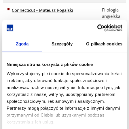
Filologia
Connecticut - Mateusz Rogalski
angielska
Filologia
Punk - Jugendkultur - Jakub MIka
angielska
Zgoda
Szczegóły
O plikach cookies
Filologia
Englische Symbole - Sabina Kaplita
angielska
Niniejsza strona korzysta z plików cookie
Filologia
Britischer Humor - Joanna Zarnowska
Wykorzystujemy pliki cookie do spersonalizowania treści
angielska
i reklam, aby oferować funkcje społecznościowe i
analizować ruch w naszej witrynie. Informacje o tym, jak
Filologia
Marlene Dietrich - Andzelina Wraga
korzystasz z naszej witryny, udostępniamy partnerom
polska
społecznościowym, reklamowym i analitycznym.
Partnerzy mogą połączyć te informacje z innymi danymi
Filologia
otrzymanymi od Ciebie lub uzyskanymi podczas
TWIGGY - Marika Witalec
angielska
korzystania z ich usług.