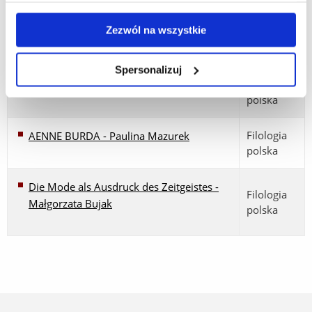
Marion Graefin von Doehnhoff - Anna
Filologia
Zezwól na wszystkie
Baran
polska
Spersonalizuj
Filologia
Anne-Sophie Mutter - Faustyna Ząbczyk
polska
Filologia
AENNE BURDA - Paulina Mazurek
polska
Die Mode als Ausdruck des Zeitgeistes -
Filologia
Małgorzata Bujak
polska