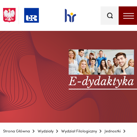
Słowa
kluczowe
Menu - górna belka
Strona Główna
Wydziały
Wydział Filologiczny
Jednostki