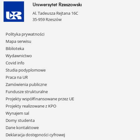
Uniwersytet Rzeszowski
Al. Tadeusza Rejtana 16C
35-959 Rzeszów
Pomiń
Polityka prywatności
nawigację
Mapa serwisu
i
Biblioteka
przejdź
Wydawnictwo
do
Covid info
treści
Studia podyplomowe
Praca na UR
Zamówienia publiczne
Fundusze strukturalne
Projekty współfinansowane przez UE
Projekty realizowane z KPO
Wynajem sal
Domy studenta
Dane kontaktowe
Deklaracja dostępności cyfrowej