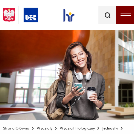
Słowa
kluczowe
Menu - górna belka
Strona Główna
Wydziały
Wydział Filologiczny
Jednostki