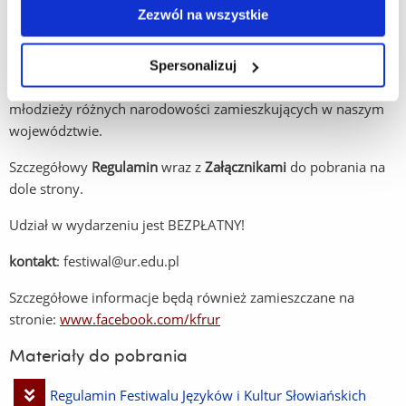
Zezwól na wszystkie
konkurs piosenki słowiańskiej
Mamy nadzieję, że będzie to doskonała okazja do zdobycia
Spersonalizuj
wiedzy, sprawdzenia swoich umiejętności oraz integracji
młodzieży różnych narodowości zamieszkujących w naszym
województwie.
Szczegółowy
Regulamin
wraz z
Załącznikami
do pobrania na
dole strony.
Udział w wydarzeniu jest BEZPŁATNY!
kontakt
: festiwal@ur.edu.pl
Szczegółowe informacje będą również zamieszczane na
stronie:
www.facebook.com/kfrur
Materiały do pobrania
Pobierz
Regulamin Festiwalu Języków i Kultur Słowiańskich