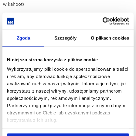
w kahoot)
- Чаепитие – herbata z samowara (pokaz rozpalania
samowara i degustacja herbaty).
Zajęcia nr 2 –
prowadzone przez Slawistyczne Koło Naukowe
Zgoda
Szczegóły
O plikach cookies
(dla uczniów szkół średnich i podstawowych):
- Warsztaty w pisaniu głagolicą (pismo obrazkowe, pierwszy
Niniejsza strona korzysta z plików cookie
alfabet słowiański) – wykonanie wizytówki
Wykorzystujemy pliki cookie do spersonalizowania treści
- „W krainie matrioszek, czyli świat kolorów i ozdób” –
i reklam, aby oferować funkcje społecznościowe i
własnoręczne malowanie i ozdabianie papierowej matrioszki,
analizować ruch w naszej witrynie. Informacje o tym, jak
rosyjskie koronki z papieru
korzystasz z naszej witryny, udostępniamy partnerom
społecznościowym, reklamowym i analitycznym.
- Test w Kahoot: geografia, historia, kultura Rosji
Partnerzy mogą połączyć te informacje z innymi danymi
otrzymanymi od Ciebie lub uzyskanymi podczas
- Quiz Odpowiedz na pytanie: Czy znasz Rosję?
korzystania z ich usług.
seminarium metodyczne dla nauczycieli
Dylematy
współczesnej dydaktyki języków obcych