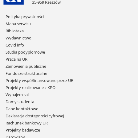
35-959 Rzeszów
Pomiń
Polityka prywatności
nawigację
Mapa serwisu
i
Biblioteka
przejdź
Wydawnictwo
do
Covid info
treści
Studia podyplomowe
Praca na UR
Zamówienia publiczne
Fundusze strukturalne
Projekty współfinansowane przez UE
Projekty realizowane z KPO
Wynajem sal
Domy studenta
Dane kontaktowe
Deklaracja dostępności cyfrowej
Rachunek bankowy UR
Projekty badawcze
Darowizny