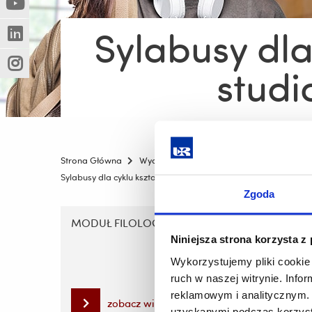
(Nowe
(Link
innej
okno)
do
strony)
Sylabusy dla
(Nowe
(Link
innej
okno)
do
strony)
studi
(Nowe
(Link
innej
okno)
do
strony)
innej
strony)
Strona Główna
Wydziały
Wydział Filologiczny
Stud
Sylabusy dla cyklu kształcenia 2023-2025 - studia stacjonarne 
Zgoda
Pomiń
nawigację
MODUŁ FILOLOGICZNY
MODUŁ
KADR Z
i
Niniejsza strona korzysta z
POLIT
przejdź
Wykorzystujemy pliki cookie 
do
ruch w naszej witrynie. Inf
treści
reklamowym i analitycznym. 
zobacz więcej
uzyskanymi podczas korzysta