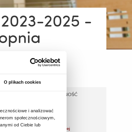
a 2023-2025 -
topnia
O plikach cookies
MODUŁ: SPECJALNOŚĆ
NAUCZYCIELSKA
ołecznościowe i analizować
artnerom społecznościowym,
anymi od Ciebie lub
zobacz więcej