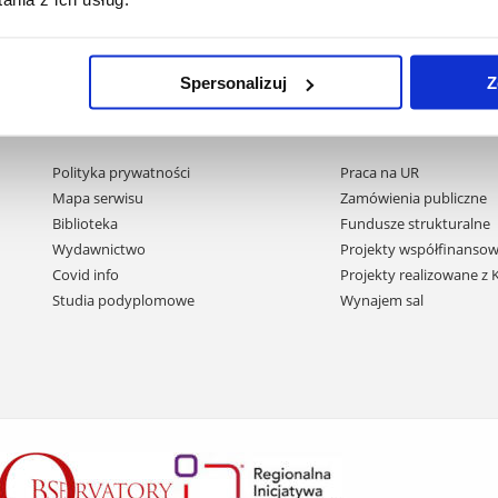
Spersonalizuj
Z
Pomiń
Polityka prywatności
Praca na UR
nawigację
Mapa serwisu
Zamówienia publiczne
i
Biblioteka
Fundusze strukturalne
przejdź
Wydawnictwo
Projekty współfinansow
do
Covid info
Projekty realizowane z
treści
Studia podyplomowe
Wynajem sal