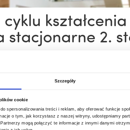
 cyklu kształceni
a stacjonarne 2. s
ent
Kierunki studiów
Filologia polska
Sylabusy
Archiwum
2. stopnia
Szczegóły
: SPECJALNOŚĆ ASYSTENT
MODUŁ: SPECJALNOŚĆ
ARZĄDZAJĄCYCH I ELIT
EDYTORSTWO
 plików cookie
YCZNYCH
do spersonalizowania treści i reklam, aby oferować funkcje sp
ormacje o tym, jak korzystasz z naszej witryny, udostępniamy p
Partnerzy mogą połączyć te informacje z innymi danymi otrzym
zobacz więcej
zobacz więcej
nia z ich usług.