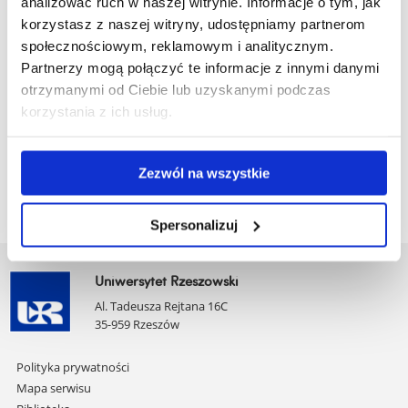
analizować ruch w naszej witrynie. Informacje o tym, jak
korzystasz z naszej witryny, udostępniamy partnerom
Jeżeli chcesz pogłębić swoją wiedzę o języku, rozwinąć
społecznościowym, reklamowym i analitycznym.
umiejętności pisania tekstów naukowych, zaprezentować
Partnerzy mogą połączyć te informacje z innymi danymi
wyniki swoich badań lingwistycznych, ZAPRASZAMY.
otrzymanymi od Ciebie lub uzyskanymi podczas
W bieżącym roku akademickim w semestrze letnim regularne
korzystania z ich usług.
spotkania dyskusyjne odbywają się w ostatni czwartek
miesiąca (od 10 do 12.00) na platformie Teams.
Kontakt: barbararozanska346@gmail.com
Zezwól na wszystkie
Spersonalizuj
Uniwersytet Rzeszowski
Al. Tadeusza Rejtana 16C
35-959 Rzeszów
Pomiń
Polityka prywatności
nawigację
Mapa serwisu
i