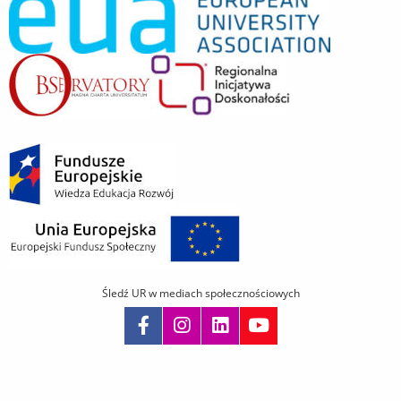
Śledź UR w mediach społecznościowych
Pomiń
nawigację