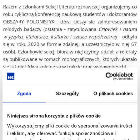
Razem z członkami Sekcji Literaturoznawczej organizujemy co
roku cykliczną konferencję naukową studentów i doktorantów
OBSZARY POLONISTYKI, która cieszy się zainteresowaniem
młodych badaczy (ostatnia - zatytułowana
Człowiek i natura
w języku, literaturze, kulturze i sztuce współczesnej
- odbyła
się w roku 2020 w formie zdalnej, a uczestniczyło w niej 67
osób). Członkowie sekcji biorą w niej czynny udział, a referaty
są publikowane w tomach monograficznych, których ukazało
się już pięć (dwa kolejne są w trakcie prac wydawniczych).
Przygotowujemy także teksty dyktanda uniwersyteckiego,
zapraszamy znanych językoznawców na wykłady, wygłaszane
Zgoda
Szczegóły
O plikach cookies
w ramach Tygodnia Polonistów. Naszymi gośćmi byli już m.in.
prof. Jan Miodek, prof. Andrzej Markowski, prof. Jerzy
Bralczyk, prof. Stanisław Dubisz.
Niniejsza strona korzysta z plików cookie
Opiekunem Sekcji od 2017 roku jest dr hab. prof. UR Maria
Wykorzystujemy pliki cookie do spersonalizowania treści
Krauz, przewodniczącą - Barbara Różańska, członkami
i reklam, aby oferować funkcje społecznościowe i
zarządu - Wiktoria Jackowska i Diana Kut.