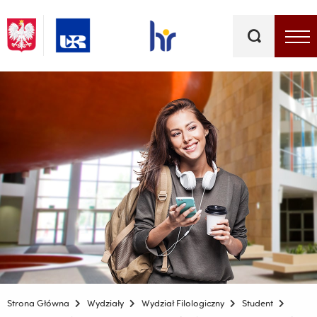
Słowa
kluczowe
Menu - górna belka
Strona Główna
Wydziały
Wydział Filologiczny
Student