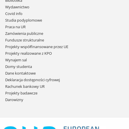
Biblioteka
przejdź
Wydawnictwo
do
Covid info
treści
Studia podyplomowe
Praca na UR
Zamówienia publiczne
Fundusze strukturalne
Projekty współfinansowane przez UE
Projekty realizowane z KPO
Wynajem sal
Domy studenta
Dane kontaktowe
Deklaracja dostępności cyfrowej
Rachunek bankowy UR
Projekty badawcze
Darowizny