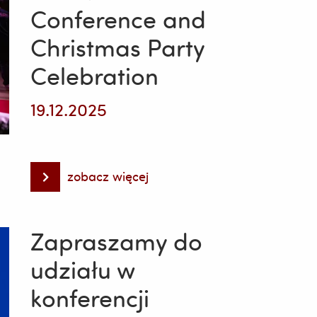
Conference and
Christmas Party
Celebration
19.12.2025
zobacz więcej
Empowering
Students
Together:
Recap
of
Zapraszamy do
the
URVoice
udziału w
2025
Conference
konferencji
and
Christmas