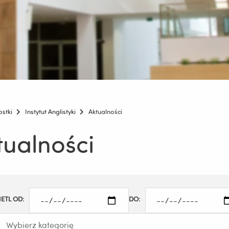
ostki
Instytut Anglistyki
Aktualności
tualności
ETL OD:
DO: