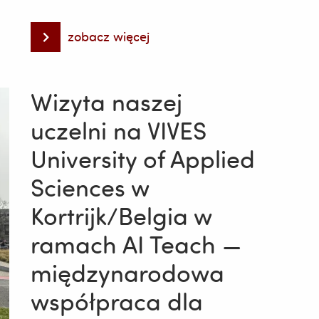
zobacz więcej
Spotkanie
z
tłumaczem
literackim
Trystianem
Wizyta naszej
Koreckim
uczelni na VIVES
University of Applied
Sciences w
Kortrijk/Belgia w
ramach AI Teach —
międzynarodowa
współpraca dla