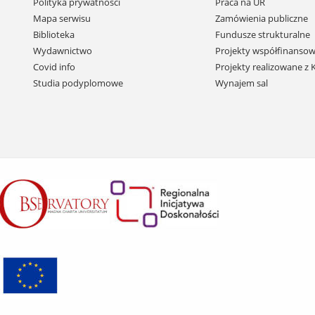
Pomiń
Polityka prywatności
Praca na UR
nawigację
Mapa serwisu
Zamówienia publiczne
i
Biblioteka
Fundusze strukturalne
przejdź
Wydawnictwo
Projekty współfinansow
do
Covid info
Projekty realizowane z
treści
Studia podyplomowe
Wynajem sal