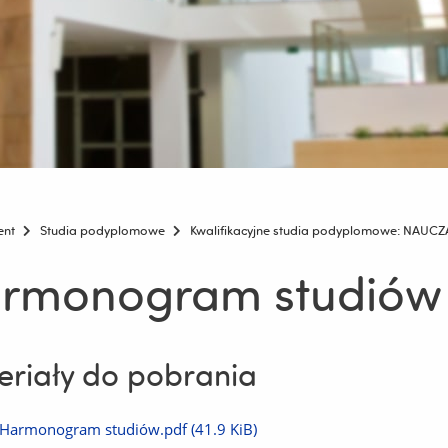
ent
Studia podyplomowe
Kwalifikacyjne studia podyplomowe: NAUC
rmonogram studiów
riały do pobrania
Pobierz
Harmonogram studiów.pdf
(41.9 KiB)