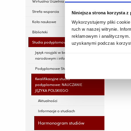
Wirtualna Uczelnia
Strefa wsparcia
Niniejsza strona korzysta z
Koła naukowe
Wykorzystujemy pliki cookie 
ruch w naszej witrynie. Inf
Biblioteki
reklamowym i analitycznym. 
Studia podyplomowe
uzyskanymi podczas korzysta
Język rosyjski w bezpieczeństwie
narodowym i informacyjnym
Podyplomowe Studia Logopedii
Kwalifikacyjne studia
podyplomowe: NAUCZANIE
JĘZYKA POLSKIEGO
Aktualności
Informacje o studiach
Harmonogram studiów