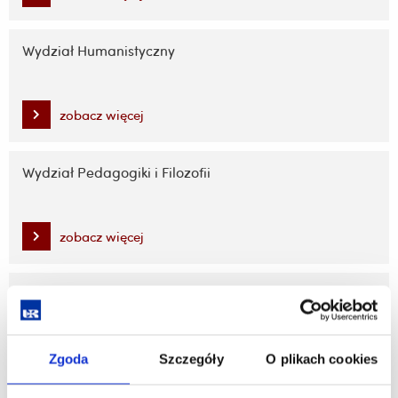
Wydział Humanistyczny
zobacz więcej
Wydział Pedagogiki i Filozofii
zobacz więcej
Wydział Prawa i Administracji
zobacz więcej
Zgoda
Szczegóły
O plikach cookies