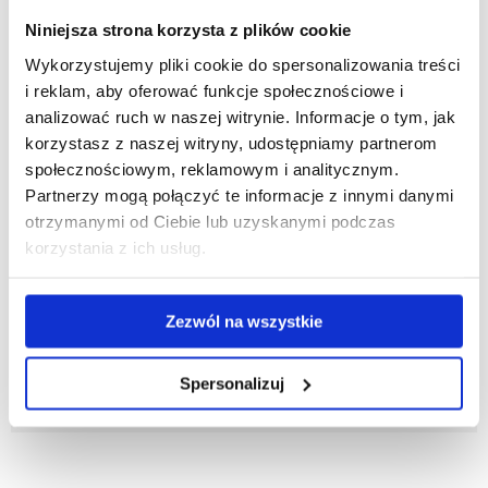
Wydział Technologiczno-Przyrodniczy
Niniejsza strona korzysta z plików cookie
Wykorzystujemy pliki cookie do spersonalizowania treści
i reklam, aby oferować funkcje społecznościowe i
zobacz więcej
analizować ruch w naszej witrynie. Informacje o tym, jak
korzystasz z naszej witryny, udostępniamy partnerom
społecznościowym, reklamowym i analitycznym.
Collegium Medicum
Partnerzy mogą połączyć te informacje z innymi danymi
otrzymanymi od Ciebie lub uzyskanymi podczas
korzystania z ich usług.
zobacz więcej
Ogólne
Zezwól na wszystkie
Spersonalizuj
zobacz więcej