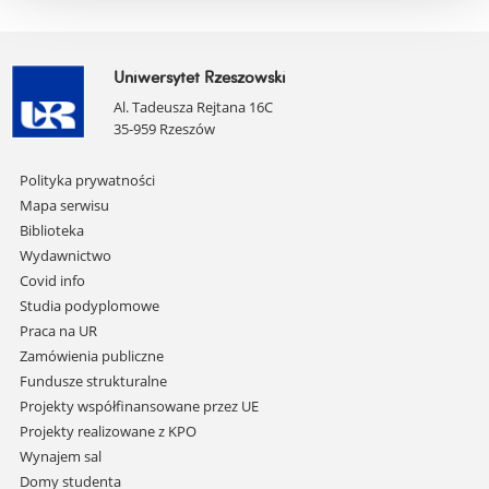
Uniwersytet Rzeszowski
Al. Tadeusza Rejtana 16C
35-959 Rzeszów
Pomiń
Polityka prywatności
nawigację
Mapa serwisu
i
Biblioteka
przejdź
Wydawnictwo
do
Covid info
treści
Studia podyplomowe
Praca na UR
Zamówienia publiczne
Fundusze strukturalne
Projekty współfinansowane przez UE
Projekty realizowane z KPO
Wynajem sal
Domy studenta