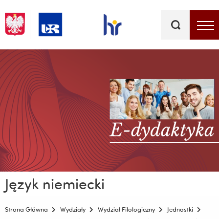
Słowa
kluczowe
Menu - górna belka
Język niemiecki
Strona Główna
Wydziały
Wydział Filologiczny
Jednostki