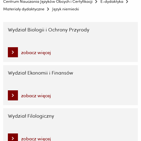
Centrum Nauczania Języków Obcych i Certyfikacji
E-dydaktyka
Materiały dydaktyczne
Język niemiecki
Pomiń
nawigację
Wydział Biologii i Ochrony Przyrody
i
przejdź
do
zobacz więcej
treści
Wydział Ekonomii i Finansów
zobacz więcej
Wydział Filologiczny
zobacz więcej