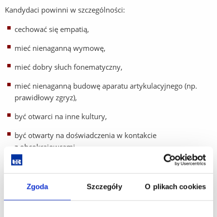
Kandydaci powinni w szczególności:
cechować się empatią,
mieć nienaganną wymowę,
mieć dobry słuch fonematyczny,
mieć nienaganną budowę aparatu artykulacyjnego (np.
prawidłowy zgryz),
być otwarci na inne kultury,
być otwarty na doświadczenia w kontakcie
z obcokrajowcami,
komunikatywnie posługiwać się językiem polskim,
mieć zainteresowania humanistyczne.
Zgoda
Szczegóły
O plikach cookies
Podstawę przyjęcia na studia pierwszego stopnia stanowią