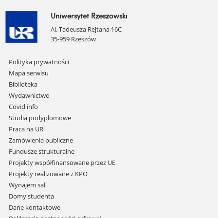
Uniwersytet Rzeszowski
Al. Tadeusza Rejtana 16C
35-959 Rzeszów
Pomiń
Polityka prywatności
nawigację
Mapa serwisu
i
Biblioteka
przejdź
Wydawnictwo
do
Covid info
treści
Studia podyplomowe
Praca na UR
Zamówienia publiczne
Fundusze strukturalne
Projekty współfinansowane przez UE
Projekty realizowane z KPO
Wynajem sal
Domy studenta
Dane kontaktowe