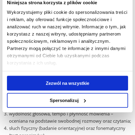
wyniki części pisemnej egzaminu maturalnego z języka
Niniejsza strona korzysta z plików cookie
polskiego zdawanego na poziomie podstawowym lub
Wykorzystujemy pliki cookie do spersonalizowania treści
rozszerzonym, przy czym za 1% wyników z egzaminu na
i reklam, aby oferować funkcje społecznościowe i
poziomie podstawowym przyznaje się 1 punkt, a na poziomie
analizować ruch w naszej witrynie. Informacje o tym, jak
rozszerzonym – 2 punkty, a także przeprowadzany na uczelni
korzystasz z naszej witryny, udostępniamy partnerom
egzamin wstępny mający formę rozmowy kwalifikacyjnej,
społecznościowym, reklamowym i analitycznym.
podczas której ocenie są poddawane predyspozycje
Partnerzy mogą połączyć te informacje z innymi danymi
kandydata do wykonywania zawodu logopedy:
otrzymanymi od Ciebie lub uzyskanymi podczas
korzystania z ich usług.
motoryka narządów artykulacyjnych – ocena motoryki
warg, języka, podniebienia miękkiego i żuchwy na
podstawie prób wskazanych przez członków komisji (m.in.
Zezwól na wszystkie
próby z testu H. Rodak);
wyrazistość i prawidłowość artykulacji – oceniana na
podstawie rozmowy, powtarzania logatomów i łamańców
Spersonalizuj
językowych;
wydolność głosowa, tempo i płynność mówienia –
oceniana na podstawie swobodnej rozmowy oraz czytania;
słuch fizyczny (badanie orientacyjne) oraz fonematyczny