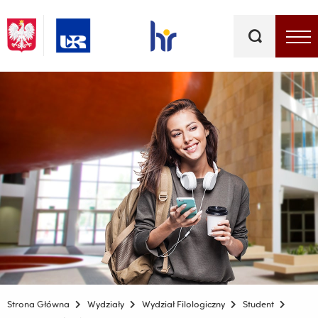
Słowa
kluczowe
Menu - górna belka
Strona Główna
Wydziały
Wydział Filologiczny
Student