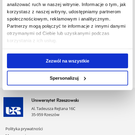
analizować ruch w naszej witrynie. Informacje o tym, jak
plik
korzystasz z naszej witryny, udostępniamy partnerom
Pobierz
wybrane elementy teorii i antropologii literatury.pdf
społecznościowym, reklamowym i analitycznym.
Partnerzy mogą połączyć te informacje z innymi danymi
plik
(134.1 KiB)
otrzymanymi od Ciebie lub uzyskanymi podczas
korzystania z ich usług.
Pobierz
wybrane problemy leksykografii pedagogicznej.pdf
plik
(98.7 KiB)
Zezwól na wszystkie
Spersonalizuj
Uniwersytet Rzeszowski
Al. Tadeusza Rejtana 16C
35-959 Rzeszów
Pomiń
Polityka prywatności
nawigację