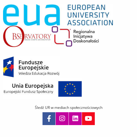
Śledź UR w mediach społecznościowych
Pomiń