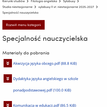
Kierunki studiów
Filologia angielska
Sylabusy
Studia niestacjonarne
sylabusy II st. niestacjonarne 2025-2027
Specjalność nauczycielska
Rozwiń menu kategorii
Specjalność nauczycielska
Materiały do pobrania
Pobierz
Akwizycja języka obcego.pdf
(88.8 KiB)
plik
Pobierz
Dydaktyka języka angielskiego w szkole
plik
ponadpodstawowej.pdf
(100.0 KiB)
Pobierz
Komunikacja w edukacji.pdf
(86.5 KiB)