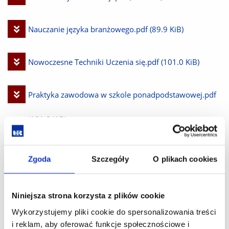
plik
Pobierz
Nauczanie języka branżowego.pdf
(89.9 KiB)
plik
Pobierz
Nowoczesne Techniki Uczenia się.pdf
(101.0 KiB)
plik
Pobierz
Praktyka zawodowa w szkole ponadpodstawowej.pdf
plik
(101.8 KiB)
Pobierz
Przekład pisemny sem 3.pdf
(82.4 KiB)
Zgoda
Szczegóły
O plikach cookies
plik
Pobierz
Przekład pisemny sem 4.pdf
(81.9 KiB)
Niniejsza strona korzysta z plików cookie
plik
Wykorzystujemy pliki cookie do spersonalizowania treści
Pobierz
Tłumaczenia ustne.pdf
(83.2 KiB)
i reklam, aby oferować funkcje społecznościowe i