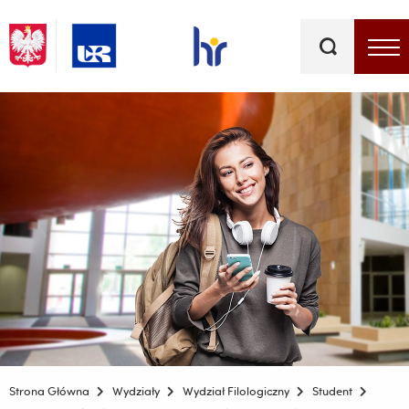
Słowa
kluczowe
Menu - górna belka
Strona Główna
Wydziały
Wydział Filologiczny
Student