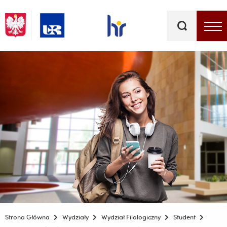
Słowa
kluczowe
Menu - górna belka
Strona Główna
Wydziały
Wydział Filologiczny
Student