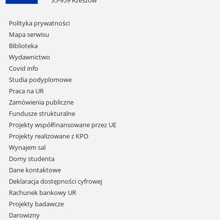
35-959 Rzeszów
Pomiń
Polityka prywatności
nawigację
Mapa serwisu
i
Biblioteka
przejdź
Wydawnictwo
do
Covid info
treści
Studia podyplomowe
Praca na UR
Zamówienia publiczne
Fundusze strukturalne
Projekty współfinansowane przez UE
Projekty realizowane z KPO
Wynajem sal
Domy studenta
Dane kontaktowe
Deklaracja dostępności cyfrowej
Rachunek bankowy UR
Projekty badawcze
Darowizny