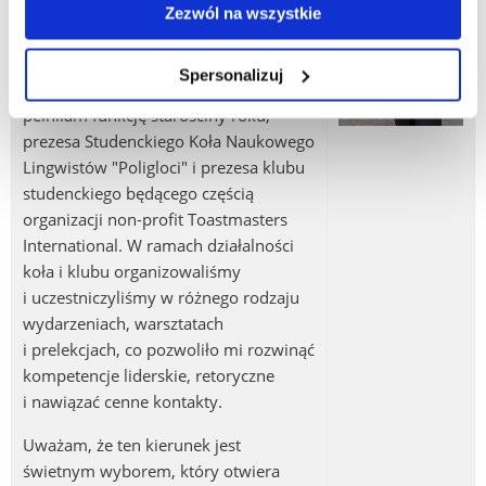
z zespołem i komunikacji
Zezwól na wszystkie
międzykulturowej. Pierwsze
doświadczenia w zarządzaniu
Spersonalizuj
zespołem zdobyłam już na studiach –
pełniłam funkcję starościny roku,
prezesa Studenckiego Koła Naukowego
Lingwistów "Poligloci" i prezesa klubu
studenckiego będącego częścią
organizacji non-profit Toastmasters
International. W ramach działalności
koła i klubu organizowaliśmy
i uczestniczyliśmy w różnego rodzaju
wydarzeniach, warsztatach
i prelekcjach, co pozwoliło mi rozwinąć
kompetencje liderskie, retoryczne
i nawiązać cenne kontakty.
Uważam, że ten kierunek jest
świetnym wyborem, który otwiera