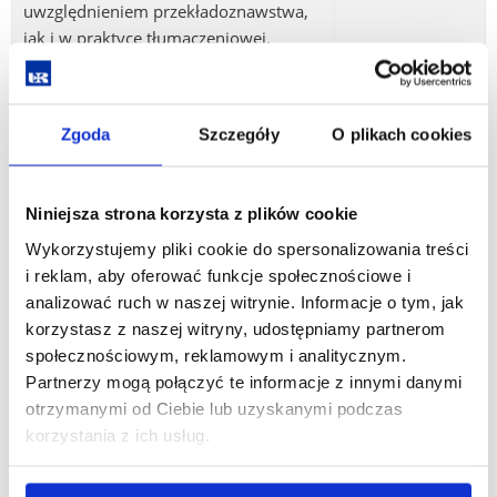
uwzględnieniem przekładoznawstwa,
jak i w praktyce tłumaczeniowej.
Program nauczania obejmował m.in.
zajęcia z przekładu specjalistycznego,
lingwistyki kontrastywnej oraz
Zgoda
Szczegóły
O plikach cookies
technologii wspomagających
tłumaczenie (tzw. CAT tools). To
właśnie na uczelni po raz pierwszy
Niniejsza strona korzysta z plików cookie
zetknęłam się z narzędziami, które
Wykorzystujemy pliki cookie do spersonalizowania treści
teraz są istotnym elementem mojej
i reklam, aby oferować funkcje społecznościowe i
codziennej pracy.
analizować ruch w naszej witrynie. Informacje o tym, jak
Obecnie jako koordynator projektów
korzystasz z naszej witryny, udostępniamy partnerom
tłumaczeniowych, nadzoruję proces
społecznościowym, reklamowym i analitycznym.
tłumaczenia i dbam o to, aby finalne
Partnerzy mogą połączyć te informacje z innymi danymi
treści spełniały najwyższe standardy
otrzymanymi od Ciebie lub uzyskanymi podczas
jakości. Moja praca wymaga nie tylko
korzystania z ich usług.
znajomości języków obcych, ale także
umiejętności organizacyjnych, pracy