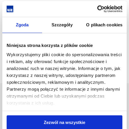
INSTYTUT SLAWISTYKI
https://www.facebook.com/InstytutSlawistykiUR
Zgoda
Szczegóły
O plikach cookies
https://www.instagram.com/instytutslawistyki/
KOŁA NAUKOWE
Niniejsza strona korzysta z plików cookie
https://www.facebook.com/slawistycznekolonaukowe
Wykorzystujemy pliki cookie do spersonalizowania treści
https://www.instagram.com/kolo_lk_ur
i reklam, aby oferować funkcje społecznościowe i
analizować ruch w naszej witrynie. Informacje o tym, jak
korzystasz z naszej witryny, udostępniamy partnerom
społecznościowym, reklamowym i analitycznym.
Partnerzy mogą połączyć te informacje z innymi danymi
Uniwersytet Rzeszowski
otrzymanymi od Ciebie lub uzyskanymi podczas
korzystania z ich usług.
Al. Tadeusza Rejtana 16C
35-959 Rzeszów
Pomiń
Polityka prywatności
Zezwól na wszystkie
nawigację