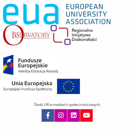
Śledź UR w mediach społecznościowych
Pomiń