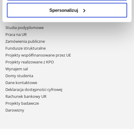
Mapa serwisu
i
Biblioteka
Spersonalizuj
przejdź
Wydawnictwo
do
Covid info
treści
Studia podyplomowe
Praca na UR
Zamówienia publiczne
Fundusze strukturalne
Projekty współfinansowane przez UE
Projekty realizowane z KPO
Wynajem sal
Domy studenta
Dane kontaktowe
Deklaracja dostępności cyfrowej
Rachunek bankowy UR
Projekty badawcze
Darowizny