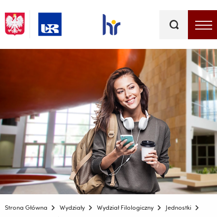
Słowa
kluczowe
Menu - górna belka
Strona Główna
Wydziały
Wydział Filologiczny
Jednostki