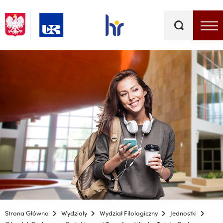
Słowa
kluczowe
Menu - górna belka
Strona Główna
Wydziały
Wydział Filologiczny
Jednostki