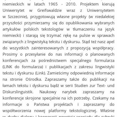
niemieckich w latach 1965 - 2010. Projektem kierują
Uniwersytet w Greifswaldzie wraz z Uniwersytetem
w Szczecinie), przygotowują własne projekty (w niedalekiej
przyszłości przymierzamy się do opublikowania wybranych
artykułów polskich tekstologów w tłumaczeniu na język
niemiecki) i starają się trzymać rękę na pulsie w sprawach
związanych z lingwistyką tekstu i dyskursu. Stąd też nasz apel
do wszystkich zainteresowanych z propozycją współpracy.
Prosimy o przesyłanie do nas informacji o planowanych
konferencjach za pośrednictwem specjalnego formularza
(LINK do formularza) i publikacjach z zakresu lingwistyki
tekstu i dyskursu (Link). Zamieścimy odpowiednią informacje
na stronie Ośrodka. Zapraszamy także do publikacji na
łamach tekstu i dyskursu bądź w serii Studien zur Text- und
Diskurslinguistik. Naukowy narybek zapraszamy na
konferencje skrojone specjalnie na ich potrzeby. Czekamy na
informacje o Państwa projektach i zapraszamy do
współtworzenia nowej platformy tekstologicznej. Właśnie
w duchu dialogu i kooperacji powstają wywiady dla rubryki