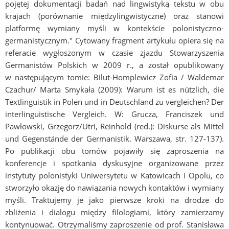
pojętej dokumentacji badań nad lingwistyką tekstu w obu
krajach (porównanie międzylingwistyczne) oraz stanowi
platformę wymiany myśli w kontekście polonistyczno-
germanistycznym." Cytowany fragment artykułu opiera się na
referacie wygłoszonym w czasie zjazdu Stowarzyszenia
Germanistów Polskich w 2009 r., a został opublikowany
w następującym tomie: Bilut-Homplewicz Zofia / Waldemar
Czachur/ Marta Smykała (2009): Warum ist es nützlich, die
Textlinguistik in Polen und in Deutschland zu vergleichen? Der
interlinguistische Vergleich. W: Grucza, Franciszek und
Pawłowski, Grzegorz/Utri, Reinhold (red.): Diskurse als Mittel
und Gegenstände der Germanistik. Warszawa, str. 127-137).
Po publikacji obu tomów pojawiły się zaproszenia na
konferencje i spotkania dyskusyjne organizowane przez
instytuty polonistyki Uniwersytetu w Katowicach i Opolu, co
stworzyło okazję do nawiązania nowych kontaktów i wymiany
myśli. Traktujemy je jako pierwsze kroki na drodze do
zbliżenia i dialogu między filologiami, który zamierzamy
kontynuować. Otrzymaliśmy zaproszenie od prof. Stanisława