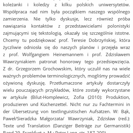
koleżanki i koledzy z kilku polskich uniwersytetów.
Współpraca nad nim była początkiem naszego wspólnego
zamierzenia. Nie tylko dyskusje, lecz również próba
nawiązania kontaktów z przedstawicielami polonistyki
zajmującymi się tekstologią, okazały się szczególnie istotne.
Chcemy tu podziękować prof. Teresie Dobrzyńskiej, która
życzliwie odniosła się do naszych planów i przejęła wraz
z prof. Wolfgangiem Heinemannem i prof. Zdzisławem
Wawrzyniakiem patronat honorowy tego przedsięwzięcia.
Z dr. Grzegorzem Grochowskim, który uczulił nas na wiele
ważnych problemów terminologicznych, mogliśmy prowadzić
ożywioną dyskusję. Przetłumaczone artykuły dostarczyły
wielu pouczających przykładów, które zostały wykorzystane
w artykule (Bilut-Homplewicz, Zofia (2010): Produktion,
produzieren und Küchenzettel. Nicht nur zu Fachtermini in
der Übersetzung von textlinguistischen Aufsätzen. W: Bąk,
Paweł/Sieradzka Małgorzata/ Wawrzyniak, Zdzisław (red.):
Texte und Translation (Danziger Beiträge zur Germanistik)
Band 29. Frankfurt a. M.: Peter Lang, str. 187-200).