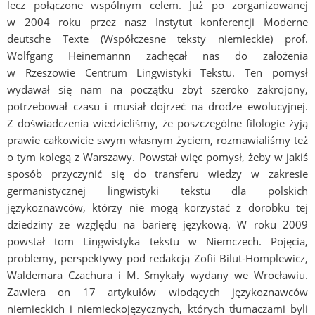
lecz połączone wspólnym celem. Już po zorganizowanej
w 2004 roku przez nasz Instytut konferencji Moderne
deutsche Texte (Współczesne teksty niemieckie) prof.
Wolfgang Heinemannn zachęcał nas do założenia
w Rzeszowie Centrum Lingwistyki Tekstu. Ten pomysł
wydawał się nam na początku zbyt szeroko zakrojony,
potrzebował czasu i musiał dojrzeć na drodze ewolucyjnej.
Z doświadczenia wiedzieliśmy, że poszczególne filologie żyją
prawie całkowicie swym własnym życiem, rozmawialiśmy też
o tym kolegą z Warszawy. Powstał więc pomysł, żeby w jakiś
sposób przyczynić się do transferu wiedzy w zakresie
germanistycznej lingwistyki tekstu dla polskich
językoznawców, którzy nie mogą korzystać z dorobku tej
dziedziny ze względu na barierę językową. W roku 2009
powstał tom Lingwistyka tekstu w Niemczech. Pojęcia,
problemy, perspektywy pod redakcją Zofii Bilut-Homplewicz,
Waldemara Czachura i M. Smykały wydany we Wrocławiu.
Zawiera on 17 artykułów wiodących językoznawców
niemieckich i niemieckojęzycznych, których tłumaczami byli