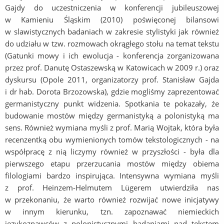
Gajdy do uczestniczenia w konferencji jubileuszowej
w Kamieniu Śląskim (2010) poświęconej bilansowi
w slawistycznych badaniach w zakresie stylistyki jak również
do udziału w tzw. rozmowach okrągłego stołu na temat tekstu
(Gatunki mowy i ich ewolucja - konferencja zorganizowana
przez prof. Danutę Ostaszewską w Katowicach w 2009 r.) oraz
dyskursu (Opole 2011, organizatorzy prof. Stanisław Gajda
i dr hab. Dorota Brzozowska), gdzie mogliśmy zaprezentować
germanistyczny punkt widzenia. Spotkania te pokazały, że
budowanie mostów między germanistyką a polonistyką ma
sens. Również wymiana myśli z prof. Marią Wojtak, która była
recenzentką obu wymienionych tomów tekstologicznych - na
współpracę z nią liczymy również w przyszłości - była dla
pierwszego etapu przerzucania mostów między obiema
filologiami bardzo inspirująca. Intensywna wymiana myśli
z prof. Heinzem-Helmutem Lügerem utwierdziła nas
w przekonaniu, że warto również rozwijać nowe inicjatywy
w innym kierunku, tzn. zapoznawać niemieckich
językoznawców z polonistycznymi badaniami nad tekstem