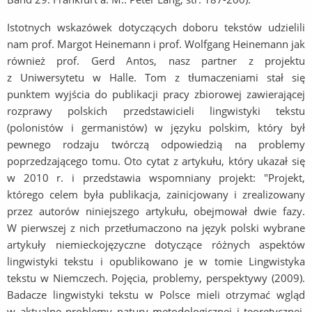
Istotnych wskazówek dotyczących doboru tekstów udzielili
nam prof. Margot Heinemann i prof. Wolfgang Heinemann jak
również prof. Gerd Antos, nasz partner z projektu
z Uniwersytetu w Halle. Tom z tłumaczeniami stał się
punktem wyjścia do publikacji pracy zbiorowej zawierającej
rozprawy polskich przedstawicieli lingwistyki tekstu
(polonistów i germanistów) w języku polskim, który był
pewnego rodzaju twórczą odpowiedzią na problemy
poprzedzającego tomu. Oto cytat z artykułu, który ukazał się
w 2010 r. i przedstawia wspomniany projekt: "Projekt,
którego celem była publikacja, zainicjowany i zrealizowany
przez autorów niniejszego artykułu, obejmował dwie fazy.
W pierwszej z nich przetłumaczono na język polski wybrane
artykuły niemieckojęzyczne dotyczące różnych aspektów
lingwistyki tekstu i opublikowano je w tomie Lingwistyka
tekstu w Niemczech. Pojęcia, problemy, perspektywy (2009).
Badacze lingwistyki tekstu w Polsce mieli otrzymać wgląd
w aktualne problemy natury metodologicznej i teoretycznej,