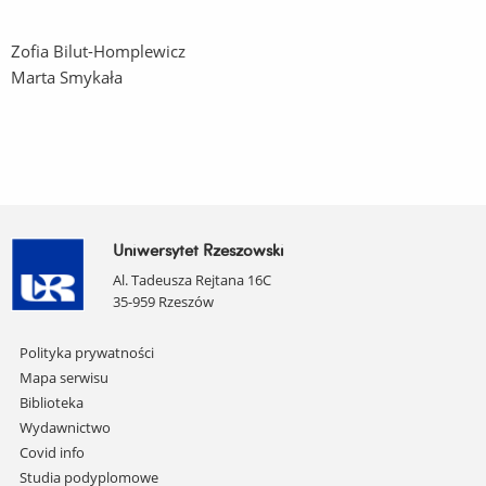
Zofia Bilut-Homplewicz
Marta Smykała
Uniwersytet Rzeszowski
Al. Tadeusza Rejtana 16C
35-959 Rzeszów
Pomiń
Polityka prywatności
nawigację
Mapa serwisu
i
Biblioteka
przejdź
Wydawnictwo
do
Covid info
treści
Studia podyplomowe