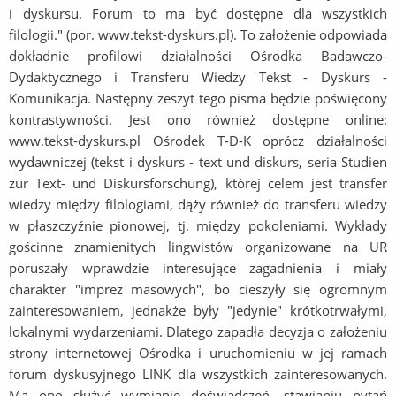
i dyskursu. Forum to ma być dostępne dla wszystkich
filologii." (por. www.tekst-dyskurs.pl). To założenie odpowiada
dokładnie profilowi działalności Ośrodka Badawczo-
Dydaktycznego i Transferu Wiedzy Tekst - Dyskurs -
Komunikacja. Następny zeszyt tego pisma będzie poświęcony
kontrastywności. Jest ono również dostępne online:
www.tekst-dyskurs.pl Ośrodek T-D-K oprócz działalności
wydawniczej (tekst i dyskurs - text und diskurs, seria Studien
zur Text- und Diskursforschung), której celem jest transfer
wiedzy między filologiami, dąży również do transferu wiedzy
w płaszczyźnie pionowej, tj. między pokoleniami. Wykłady
gościnne znamienitych lingwistów organizowane na UR
poruszały wprawdzie interesujące zagadnienia i miały
charakter "imprez masowych", bo cieszyły się ogromnym
zainteresowaniem, jednakże były "jedynie" krótkotrwałymi,
lokalnymi wydarzeniami. Dlatego zapadła decyzja o założeniu
strony internetowej Ośrodka i uruchomieniu w jej ramach
forum dyskusyjnego LINK dla wszystkich zainteresowanych.
Ma ono służyć wymianie doświadczeń, stawianiu pytań