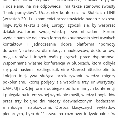
i udzielaniu na nie odpowiedzi, ma także stanowić swoisty
"bank pomysłów". Uczestnicy konferencji w Słubicach LINK
(wrzesień 2011) - znamienici przedstawiciele badań z zakresu
lingwistyki tekstu z całej Europy, zgodzili się, by wesprzeć
działalność forum swoją wiedzą i swoimi radami. Forum
wydaje nam się najlepszą formą do zbudowania sieci trwałych
kontaktów i jednocześnie dobrą platformą "pomocy
doraźnej", zwłaszcza dla młodych naukowców, doktorantów,
magistrantów i innych osób piszących prace dyplomowe.
Wspomniana właśnie konferencja w Słubicach, która odbyła
się pod hasłem Textlinguistik eine Querschnittsdisziplin to
kolejna inicjatywa służąca przekazywaniu wiedzy między
pokoleniami, której podjęły się wspólnie trzy uniwersytety:
UAM, UJ i UR. Jej forma odbiegała od form innych konferencji
i polegała na intensywnej wymianie myśli, wiedzy i poglądów
przez trzy kolejne dni między doświadczonymi badaczami
a młodymi naukowcami. Oprócz klasycznych wykładów
plenarnych, było dość czasu na rozmowy indywidualne "w