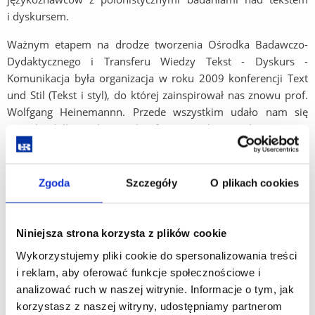
i dyskursem.
Ważnym etapem na drodze tworzenia Ośrodka Badawczo-
Dydaktycznego i Transferu Wiedzy Tekst - Dyskurs -
Komunikacja była organizacja w roku 2009 konferencji Text
und Stil (Tekst i styl), do której zainspirował nas znowu prof.
Wolfgang Heinemannn. Przede wszystkim udało nam się
pozyskać kilku znakomitych referentów plenarnych z Niemiec.
To że wygłoszone podczas niej referaty są pewnym wkładem
do badań nad relacją między tekstem a stylem w ogóle i do
określenia tej relacji w empirycznych badaniach
Zgoda
Szczegóły
O plikach cookies
szczegółowych, można dowiedzieć się z tomu pod tym
samym tytułem (Text und Stil), który ukazał się w 2010 r.
w nowo utworzonej serii Studien zur Text- und
Niniejsza strona korzysta z plików cookie
Diskursforschung (pod red. Zofii Berdychowskiej z UJ oraz
Wykorzystujemy pliki cookie do spersonalizowania treści
Zofii Bilut-Homplewicz z UR) w wydawnictwie Peter Lang
i reklam, aby oferować funkcje społecznościowe i
Verlag.
analizować ruch w naszej witrynie. Informacje o tym, jak
korzystasz z naszej witryny, udostępniamy partnerom
Grupa założycielska Ośrodka Badawczo-Dydaktycznego