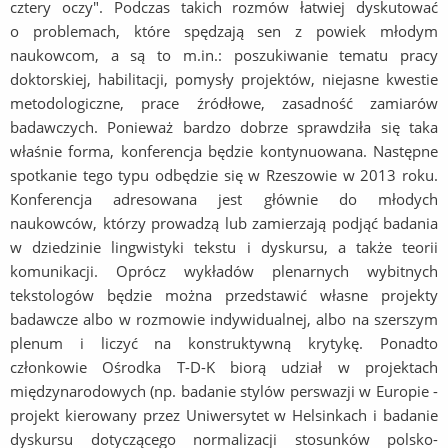
cztery oczy". Podczas takich rozmów łatwiej dyskutować
o problemach, które spędzają sen z powiek młodym
naukowcom, a są to m.in.: poszukiwanie tematu pracy
doktorskiej, habilitacji, pomysły projektów, niejasne kwestie
metodologiczne, prace źródłowe, zasadność zamiarów
badawczych. Ponieważ bardzo dobrze sprawdziła się taka
właśnie forma, konferencja będzie kontynuowana. Następne
spotkanie tego typu odbędzie się w Rzeszowie w 2013 roku.
Konferencja adresowana jest głównie do młodych
naukowców, którzy prowadzą lub zamierzają podjąć badania
w dziedzinie lingwistyki tekstu i dyskursu, a także teorii
komunikacji. Oprócz wykładów plenarnych wybitnych
tekstologów będzie można przedstawić własne projekty
badawcze albo w rozmowie indywidualnej, albo na szerszym
plenum i liczyć na konstruktywną krytykę. Ponadto
członkowie Ośrodka T-D-K biorą udział w projektach
międzynarodowych (np. badanie stylów perswazji w Europie -
projekt kierowany przez Uniwersytet w Helsinkach i badanie
dyskursu dotyczącego normalizacji stosunków polsko-