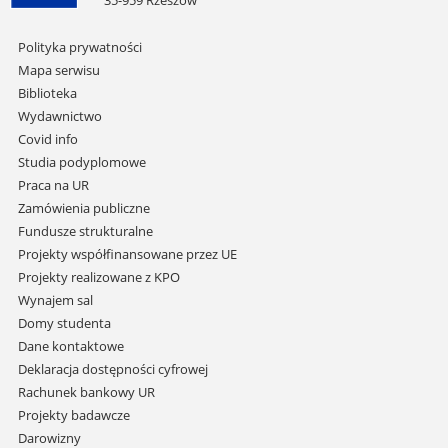
35-959 Rzeszów
Pomiń
Polityka prywatności
nawigację
Mapa serwisu
i
Biblioteka
przejdź
Wydawnictwo
do
Covid info
treści
Studia podyplomowe
Praca na UR
Zamówienia publiczne
Fundusze strukturalne
Projekty współfinansowane przez UE
Projekty realizowane z KPO
Wynajem sal
Domy studenta
Dane kontaktowe
Deklaracja dostępności cyfrowej
Rachunek bankowy UR
Projekty badawcze
Darowizny