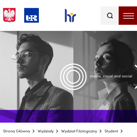
Słowa
kluczowe
Menu - górna belka
Strona Główna
Wydziały
Wydział Filologiczny
Student