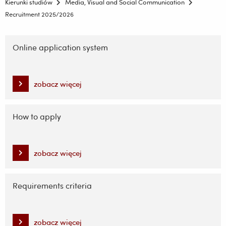
Kierunki studiów
Media, Visual and Social Communication
Recruitment 2025/2026
Pomiń
nawigację
Online application system
i
przejdź
do
zobacz więcej
treści
How to apply
zobacz więcej
Requirements criteria
zobacz więcej