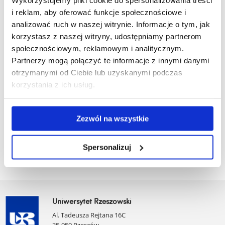
Recognition of foreign school certificates and
i reklam, aby oferować funkcje społecznościowe i
diplomas in Poland
analizować ruch w naszej witrynie. Informacje o tym, jak
korzystasz z naszej witryny, udostępniamy partnerom
społecznościowym, reklamowym i analitycznym.
zobacz więcej
Partnerzy mogą połączyć te informacje z innymi danymi
otrzymanymi od Ciebie lub uzyskanymi podczas
korzystania z ich usług.
English Language Proficiency
Zezwól na wszystkie
zobacz więcej
Spersonalizuj
Uniwersytet Rzeszowski
Al. Tadeusza Rejtana 16C