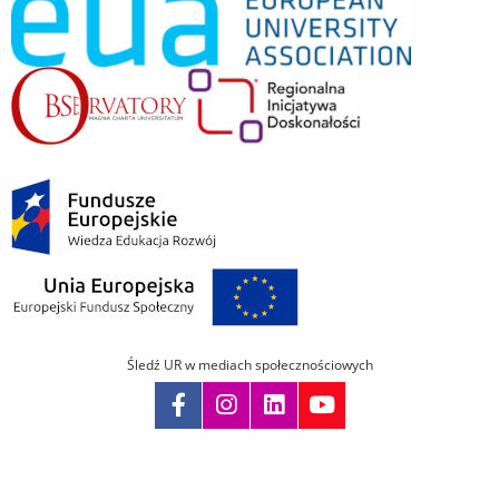
Śledź UR w mediach społecznościowych
Pomiń
nawigację