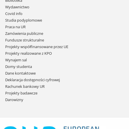
Biblioteka
przejdź
Wydawnictwo
do
Covid info
treści
Studia podyplomowe
Praca na UR
Zamówienia publiczne
Fundusze strukturalne
Projekty współfinansowane przez UE
Projekty realizowane z KPO
Wynajem sal
Domy studenta
Dane kontaktowe
Deklaracja dostępności cyfrowej
Rachunek bankowy UR
Projekty badawcze
Darowizny