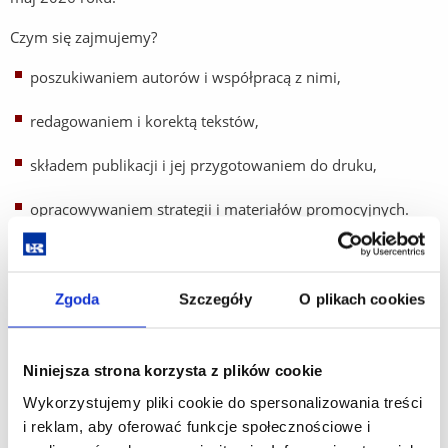
Czym się zajmujemy?
poszukiwaniem autorów i współpracą z nimi,
redagowaniem i korektą tekstów,
składem publikacji i jej przygotowaniem do druku,
opracowywaniem strategii i materiałów promocyjnych.
Wszystkich zainteresowanych współpracą z Kołem
Naukowym Edytorów zachęcamy do kontaktu.
Zgoda
Szczegóły
O plikach cookies
Kontakt:
Niniejsza strona korzysta z plików cookie
Zuzanna Oślizło, e-mail:
zo121019@stud.ur.edu.pl
Wykorzystujemy pliki cookie do spersonalizowania treści
i reklam, aby oferować funkcje społecznościowe i
Opiekun naukowy: dr Anna Dworak, e-