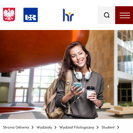
Słowa
kluczowe
Menu - górna belka
Strona Główna
Wydziały
Wydział Filologiczny
Student