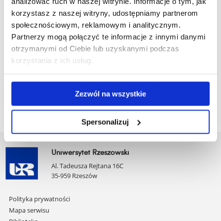
analizować ruch w naszej witrynie. Informacje o tym, jak
mail:
adworak@ur.edu.pl
korzystasz z naszej witryny, udostępniamy partnerom
społecznościowym, reklamowym i analitycznym.
Zachęcamy też do śledzenia naszych profili w mediach
Partnerzy mogą połączyć te informacje z innymi danymi
społecznościowych:
otrzymanymi od Ciebie lub uzyskanymi podczas
korzystania z ich usług.
Facebook:
https://www.facebook.com/profile.php?
id=61553633555630
Instagram:
https://www.instagram.com/edytorzy_ur
Zezwól na wszystkie
Spersonalizuj
Uniwersytet Rzeszowski
Al. Tadeusza Rejtana 16C
35-959 Rzeszów
Pomiń
Polityka prywatności
nawigację
Mapa serwisu
i