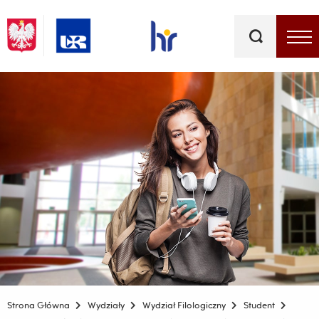
Słowa
kluczowe
Menu - górna belka
Strona Główna
Wydziały
Wydział Filologiczny
Student