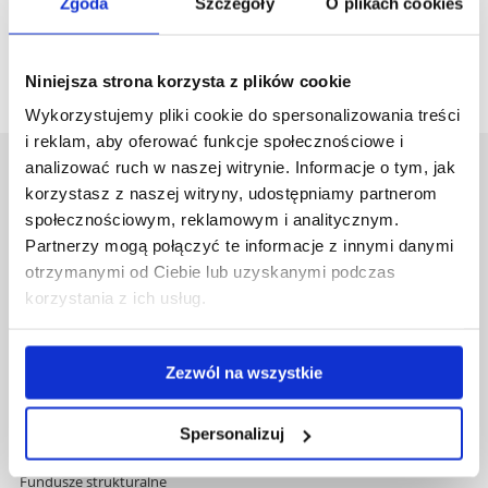
Zgoda
Szczegóły
O plikach cookies
zobacz więcej
Niniejsza strona korzysta z plików cookie
Wykorzystujemy pliki cookie do spersonalizowania treści
i reklam, aby oferować funkcje społecznościowe i
analizować ruch w naszej witrynie. Informacje o tym, jak
Uniwersytet Rzeszowski
korzystasz z naszej witryny, udostępniamy partnerom
Al. Tadeusza Rejtana 16C
społecznościowym, reklamowym i analitycznym.
35-959 Rzeszów
Partnerzy mogą połączyć te informacje z innymi danymi
otrzymanymi od Ciebie lub uzyskanymi podczas
Pomiń
Polityka prywatności
korzystania z ich usług.
nawigację
Mapa serwisu
i
Biblioteka
przejdź
Wydawnictwo
Zezwól na wszystkie
do
Covid info
treści
Studia podyplomowe
Praca na UR
Spersonalizuj
Zamówienia publiczne
Fundusze strukturalne