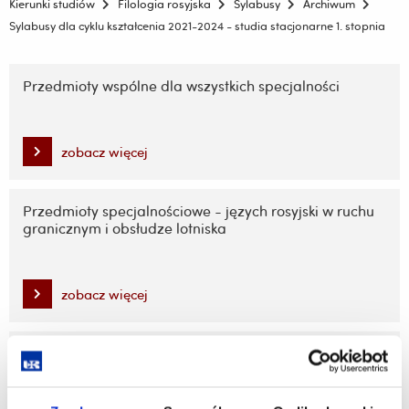
Kierunki studiów
Filologia rosyjska
Sylabusy
Archiwum
Sylabusy dla cyklu kształcenia 2021-2024 - studia stacjonarne 1. stopnia
Pomiń
nawigację
Przedmioty wspólne dla wszystkich specjalności
i
przejdź
do
zobacz więcej
treści
Przedmioty specjalnościowe - języch rosyjski w ruchu
granicznym i obsłudze lotniska
zobacz więcej
Przedmioty specjalnościowe - translatoryka