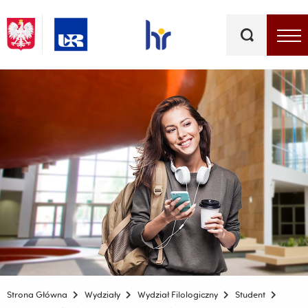
Słowa
kluczowe
Menu - górna belka
Strona Główna
Wydziały
Wydział Filologiczny
Student