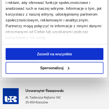
i reklam, aby oferować funkcje społecznościowe i
Regulamin praktyk pedagogicznych
analizować ruch w naszej witrynie. Informacje o tym, jak
korzystasz z naszej witryny, udostępniamy partnerom
Załącznik nr 1 - Dziennik programowej praktyki
społecznościowym, reklamowym i analitycznym.
zawodowej
Partnerzy mogą połączyć te informacje z innymi danymi
Załącznik nr 2 - Protokół obserwacji zajęć
otrzymanymi od Ciebie lub uzyskanymi podczas
Załącznik nr 3 - Ankieta ewaluacyjna
korzystania z ich usług.
Załącznik nr 4 - Arkusz uwag i spostrzeżeń
Załącznik nr 5 - Druk zgody na odbycie praktyki
zawodowej
Zezwól na wszystkie
Spersonalizuj
Uniwersytet Rzeszowski
Al. Tadeusza Rejtana 16C
35-959 Rzeszów