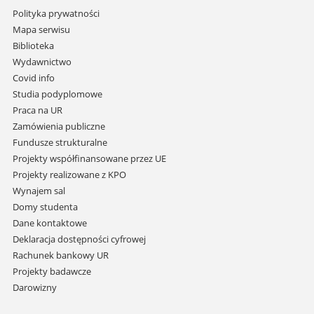
Pomiń
Polityka prywatności
nawigację
Mapa serwisu
i
Biblioteka
przejdź
Wydawnictwo
do
Covid info
treści
Studia podyplomowe
Praca na UR
Zamówienia publiczne
Fundusze strukturalne
Projekty współfinansowane przez UE
Projekty realizowane z KPO
Wynajem sal
Domy studenta
Dane kontaktowe
Deklaracja dostępności cyfrowej
Rachunek bankowy UR
Projekty badawcze
Darowizny