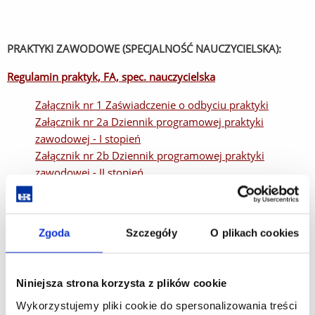
PRAKTYKI ZAWODOWE (SPECJALNOŚĆ NAUCZYCIELSKA):
Regulamin praktyk, FA, spec. nauczycielska
Załącznik nr 1 Zaświadczenie o odbyciu praktyki
Załącznik nr 2a Dziennik programowej praktyki
zawodowej - I stopień
Załącznik nr 2b Dziennik programowej praktyki
zawodowej - II stopień
Załącznik nr 3. Protokół obserwacji zajęć
Załącznik nr 4. Arkusz uwag i spostrzeżeń
Załącznik nr 5. Druk zgody na praktyki nauczycielskie
Zgoda
Szczegóły
O plikach cookies
Załącznik nr 6 Oświadczenie
Załącznik nr 7 Klauzula informacyjna
Załącznik nr 8 Protokół hospitacji telefonicznej
Niniejsza strona korzysta z plików cookie
Załącznik nr 9 Protokół hospitacji stacjonarnej
Wykorzystujemy pliki cookie do spersonalizowania treści
Załącznik nr 10 Ankieta ewaluacyjna