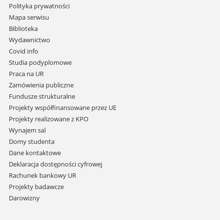
Pomiń
Polityka prywatności
nawigację
Mapa serwisu
i
Biblioteka
przejdź
Wydawnictwo
do
Covid info
treści
Studia podyplomowe
Praca na UR
Zamówienia publiczne
Fundusze strukturalne
Projekty współfinansowane przez UE
Projekty realizowane z KPO
Wynajem sal
Domy studenta
Dane kontaktowe
Deklaracja dostępności cyfrowej
Rachunek bankowy UR
Projekty badawcze
Darowizny