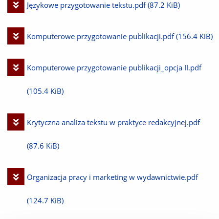
Pobierz
Językowe przygotowanie tekstu.pdf
(87.2 KiB)
plik
Pobierz
Komputerowe przygotowanie publikacji.pdf
(156.4 KiB)
plik
Pobierz
Komputerowe przygotowanie publikacji_opcja II.pdf
plik
(105.4 KiB)
Pobierz
Krytyczna analiza tekstu w praktyce redakcyjnej.pdf
plik
(87.6 KiB)
Pobierz
Organizacja pracy i marketing w wydawnictwie.pdf
plik
(124.7 KiB)