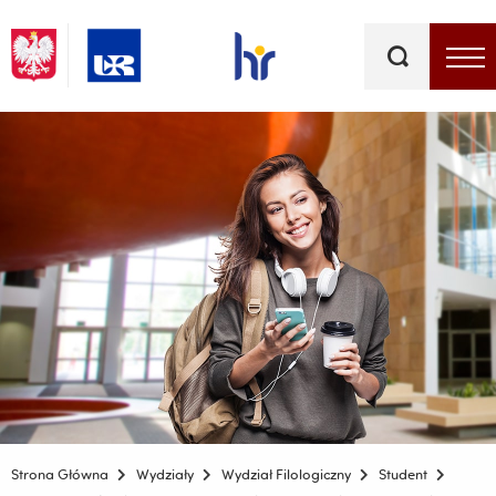
Słowa
kluczowe
Menu - górna belka
Strona Główna
Wydziały
Wydział Filologiczny
Student