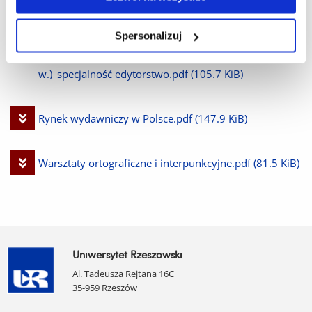
Spersonalizuj
Pobierz
Retoryka i retoryczność tekstów literackich (XV-XIX
plik
w.)_specjalność edytorstwo.pdf
(105.7 KiB)
Pobierz
Rynek wydawniczy w Polsce.pdf
(147.9 KiB)
plik
Pobierz
Warsztaty ortograficzne i interpunkcyjne.pdf
(81.5 KiB)
plik
Uniwersytet Rzeszowski
Al. Tadeusza Rejtana 16C
35-959 Rzeszów