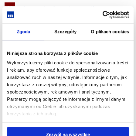
Pobierz
Podstawy poligrafii współczesnej.pdf
(103.5 KiB)
plik
Pobierz
Podstawy tekstologii.pdf
(156.9 KiB)
Zgoda
Szczegóły
O plikach cookies
plik
Pobierz
Praktyka ciągła w wydawnictwach, drukarniach,
Niniejsza strona korzysta z plików cookie
plik
mediach (do wyboru).pdf
(77.5 KiB)
Wykorzystujemy pliki cookie do spersonalizowania treści
i reklam, aby oferować funkcje społecznościowe i
analizować ruch w naszej witrynie. Informacje o tym, jak
Pobierz
Projektowanie publikacji.pdf
(90.7 KiB)
korzystasz z naszej witryny, udostępniamy partnerom
społecznościowym, reklamowym i analitycznym.
plik
Partnerzy mogą połączyć te informacje z innymi danymi
Pobierz
Retoryka i erystyka.pdf
(143.2 KiB)
otrzymanymi od Ciebie lub uzyskanymi podczas
korzystania z ich usług.
plik
Pobierz
Retoryka i retoryczność tekstów antycznych.pdf
(107.8
plik
KiB)
Zezwól na wszystkie