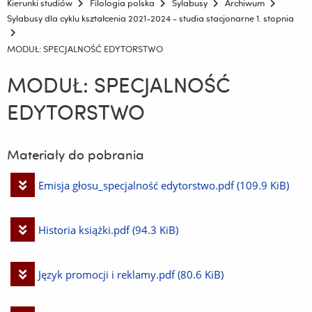
Kierunki studiów
Filologia polska
Sylabusy
Archiwum
Sylabusy dla cyklu kształcenia 2021-2024 - studia stacjonarne 1. stopnia
MODUŁ: SPECJALNOŚĆ EDYTORSTWO
MODUŁ: SPECJALNOŚĆ
EDYTORSTWO
Materiały do pobrania
Pobierz
Emisja głosu_specjalność edytorstwo.pdf
(109.9 KiB)
plik
Pobierz
Historia książki.pdf
(94.3 KiB)
plik
Pobierz
Język promocji i reklamy.pdf
(80.6 KiB)
plik