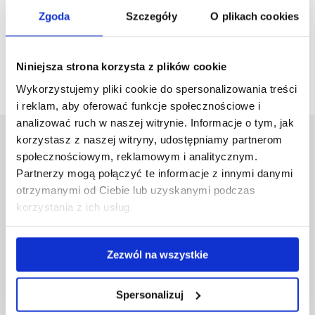
formą aktywności kulturalnej środowisk polonijnych – ich rola
Zgoda
Szczegóły
O plikach cookies
w kształtowaniu wizerunku oraz promocji Polski. Raport
z badań
pod red. J. Ślęzak-Gotkowskiej, A. Bonusiaka, L.
Waisa, Rzeszów 2022, ss. 148.
Niniejsza strona korzysta z plików cookie
Wykorzystujemy pliki cookie do spersonalizowania treści
i reklam, aby oferować funkcje społecznościowe i
analizować ruch w naszej witrynie. Informacje o tym, jak
korzystasz z naszej witryny, udostępniamy partnerom
Uniwersytet Rzeszowski
społecznościowym, reklamowym i analitycznym.
Al. Tadeusza Rejtana 16C
Partnerzy mogą połączyć te informacje z innymi danymi
35-959 Rzeszów
otrzymanymi od Ciebie lub uzyskanymi podczas
korzystania z ich usług.
Pomiń
Polityka prywatności
nawigację
Mapa serwisu
i
Biblioteka
przejdź
Zezwól na wszystkie
Wydawnictwo
do
Covid info
treści
Studia podyplomowe
Spersonalizuj
Praca na UR