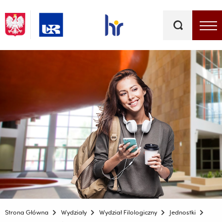
Słowa
kluczowe
Menu - górna belka
Strona Główna
Wydziały
Wydział Filologiczny
Jednostki