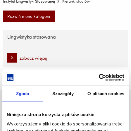
Instytut Lingwistyki Stosowanej
Kierunki studiów
Rozwiń menu kategorii
Pomiń
nawigację
Lingwistyka stosowana
i
przejdź
do
zobacz więcej
treści
Zgoda
Szczegóły
O plikach cookies
Uniwersytet Rzeszowski
Al. Tadeusza Rejtana 16C
Niniejsza strona korzysta z plików cookie
35-959 Rzeszów
Wykorzystujemy pliki cookie do spersonalizowania treści
Pomiń
Polityka prywatności
i reklam, aby oferować funkcje społecznościowe i