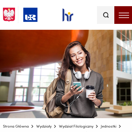
Słowa
kluczowe
Menu - górna belka
Strona Główna
Wydziały
Wydział Filologiczny
Jednostki