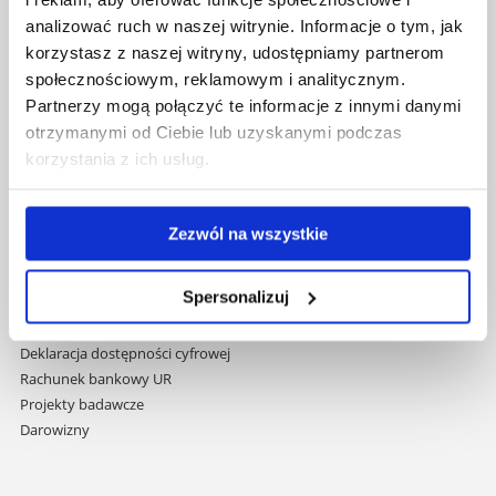
nawigację
Mapa serwisu
analizować ruch w naszej witrynie. Informacje o tym, jak
i
Biblioteka
korzystasz z naszej witryny, udostępniamy partnerom
przejdź
Wydawnictwo
społecznościowym, reklamowym i analitycznym.
do
Covid info
Partnerzy mogą połączyć te informacje z innymi danymi
treści
Studia podyplomowe
otrzymanymi od Ciebie lub uzyskanymi podczas
Praca na UR
korzystania z ich usług.
Zamówienia publiczne
Fundusze strukturalne
Projekty współfinansowane przez UE
Zezwól na wszystkie
Projekty realizowane z KPO
Wynajem sal
Spersonalizuj
Domy studenta
Dane kontaktowe
Deklaracja dostępności cyfrowej
Rachunek bankowy UR
Projekty badawcze
Darowizny