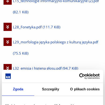
Pobierz
L15_technologie informacyjno-komunikacyjne (2).pdf
plik
(82.1 KiB)
Pobierz
L28_Fonetyka.pdf
(111.7 KiB)
plik
Pobierz
L29_morfologia języka polskiego z kulturą języka.pdf
plik
(75.5 KiB)
Pobierz
L32_emisja i higiena głosu.pdf
(94.7 KiB)
plik
Pobierz
L33_leksyka, frazeologia, stylistyka.pdf
(88.1 KiB)
Zgoda
Szczegóły
O plikach cookies
plik
Pobierz
L34 ANATOMIA, FIZJOLOGIA I PATOFIZJOLOGIA