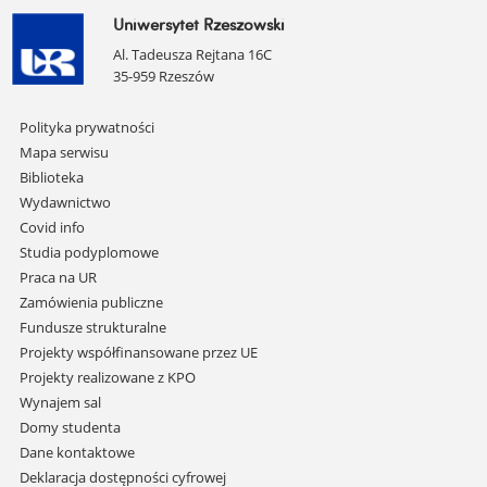
Uniwersytet Rzeszowski
Al. Tadeusza Rejtana 16C
35-959 Rzeszów
Pomiń
Polityka prywatności
nawigację
Mapa serwisu
i
Biblioteka
przejdź
Wydawnictwo
do
Covid info
treści
Studia podyplomowe
Praca na UR
Zamówienia publiczne
Fundusze strukturalne
Projekty współfinansowane przez UE
Projekty realizowane z KPO
Wynajem sal
Domy studenta
Dane kontaktowe
Deklaracja dostępności cyfrowej