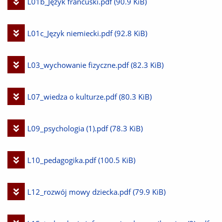
Pobierz
L01b_Język francuski.pdf
(90.9 KiB)
plik
Pobierz
L01c_Język niemiecki.pdf
(92.8 KiB)
plik
Pobierz
L03_wychowanie fizyczne.pdf
(82.3 KiB)
plik
Pobierz
L07_wiedza o kulturze.pdf
(80.3 KiB)
plik
Pobierz
L09_psychologia (1).pdf
(78.3 KiB)
plik
Pobierz
L10_pedagogika.pdf
(100.5 KiB)
plik
Pobierz
L12_rozwój mowy dziecka.pdf
(79.9 KiB)
plik