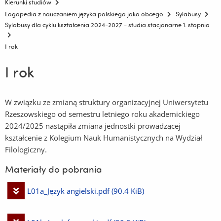
Kierunki studiów
Logopedia z nauczaniem języka polskiego jako obcego
Sylabusy
Sylabusy dla cyklu kształcenia 2024-2027 - studia stacjonarne 1. stopnia
I rok
I rok
W związku ze zmianą struktury organizacyjnej Uniwersytetu
Rzeszowskiego od semestru letniego roku akademickiego
2024/2025 nastąpiła zmiana jednostki prowadzącej
kształcenie z Kolegium Nauk Humanistycznych na Wydział
Filologiczny.
Materiały do pobrania
Pobierz
L01a_Język angielski.pdf
(90.4 KiB)
plik