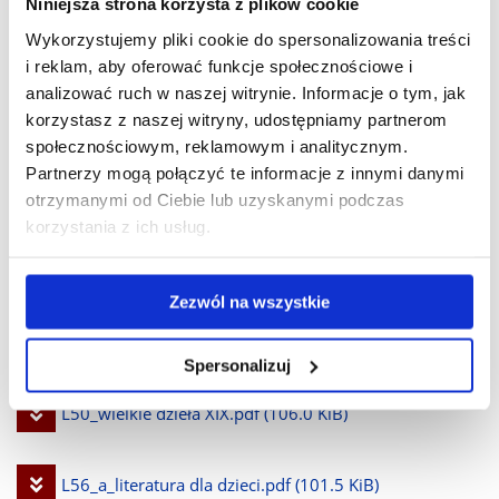
Niniejsza strona korzysta z plików cookie
plik
UKŁADU NERWOWEGO ORAZ NARZĄDÓW MOWY I
Wykorzystujemy pliki cookie do spersonalizowania treści
i reklam, aby oferować funkcje społecznościowe i
SŁUCHU.pdf
(75.6 KiB)
analizować ruch w naszej witrynie. Informacje o tym, jak
korzystasz z naszej witryny, udostępniamy partnerom
Pobierz
L36_diagnoza i terapia dyslalii.pdf
(93.1 KiB)
społecznościowym, reklamowym i analitycznym.
Partnerzy mogą połączyć te informacje z innymi danymi
plik
otrzymanymi od Ciebie lub uzyskanymi podczas
Pobierz
L45_dziecko z zaburzeniami mowy w środowisku.pdf
korzystania z ich usług.
plik
(63.5 KiB)
Zezwól na wszystkie
Pobierz
L47_logorytmika poprawiony.pdf
(82.6 KiB)
Spersonalizuj
plik
Pobierz
L50_wielkie dzieła XIX.pdf
(106.0 KiB)
plik
Pobierz
L56_a_literatura dla dzieci.pdf
(101.5 KiB)