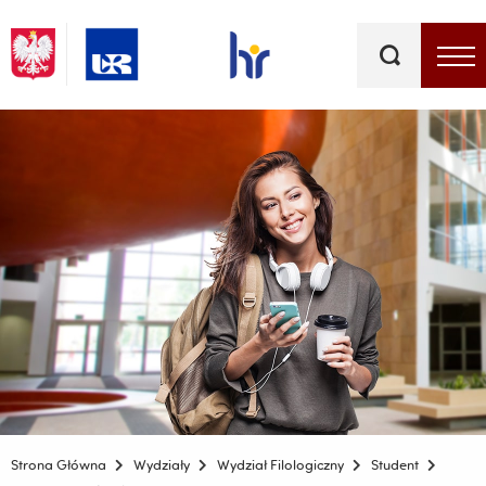
Słowa
kluczowe
Menu - górna belka
Strona Główna
Wydziały
Wydział Filologiczny
Student