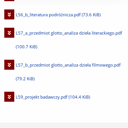
plik
Pobierz
L56_b_literatura podróżnicza.pdf
(73.6 KiB)
plik
Pobierz
L57_a_przedmiot glotto_analiza dzieła literackiego.pdf
plik
(100.7 KiB)
Pobierz
L57_b_przedmiot glotto_analiza dzieła filmowego.pdf
plik
(79.2 KiB)
Pobierz
L59_projekt badawczy.pdf
(104.4 KiB)
plik