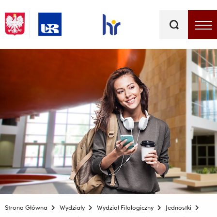
Słowa
kluczowe
Menu - górna belka
Strona Główna
Wydziały
Wydział Filologiczny
Jednostki