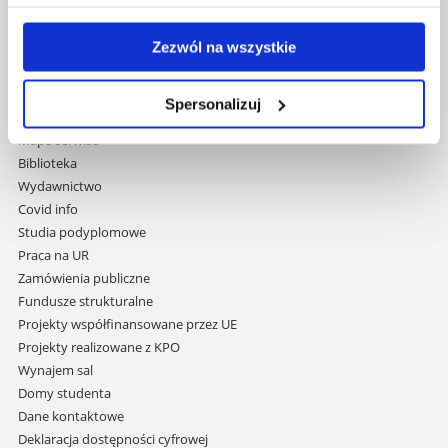
Uniwersytet Rzeszowski
Zezwól na wszystkie
Al. Tadeusza Rejtana 16C
35-959 Rzeszów
Spersonalizuj
Pomiń
Polityka prywatności
nawigację
Mapa serwisu
i
Biblioteka
przejdź
Wydawnictwo
do
Covid info
treści
Studia podyplomowe
Praca na UR
Zamówienia publiczne
Fundusze strukturalne
Projekty współfinansowane przez UE
Projekty realizowane z KPO
Wynajem sal
Domy studenta
Dane kontaktowe
Deklaracja dostępności cyfrowej