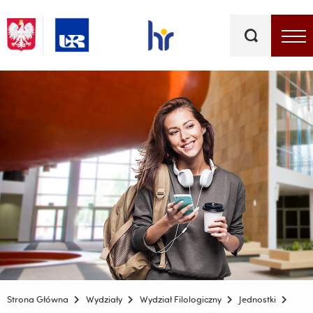
Słowa
kluczowe
Menu - górna belka
Strona Główna
Wydziały
Wydział Filologiczny
Jednostki