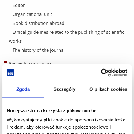
Editor
Organizational unit
Book distribution abroad
Ethical guidelines related to the publishing of scientific
works
The history of the journal
Reviewing procedure
List of reviewers
Reviewing principles
Zgoda
Szczegóły
O plikach cookies
For reviewers
Article's review sheet
Niniejsza strona korzysta z plików cookie
Reviewer's declaration
Wykorzystujemy pliki cookie do spersonalizowania treści
i reklam, aby oferować funkcje społecznościowe i
For authors