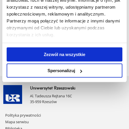
analizować ruch w naszej witrynie. Informacje o tym, jak
Publication process
korzystasz z naszej witryny, udostępniamy partnerom
Instrukcje dla autorów składających prace do publikacji
społecznościowym, reklamowym i analitycznym.
Partnerzy mogą połączyć te informacje z innymi danymi
Author's stance on the reviewers' evaluation
otrzymanymi od Ciebie lub uzyskanymi podczas
korzystania z ich usług.
Site map
The individual numbers
Zezwól na wszystkie
Spersonalizuj
Uniwersytet Rzeszowski
Al. Tadeusza Rejtana 16C
35-959 Rzeszów
Pomiń
Polityka prywatności
nawigację
Mapa serwisu
i
Biblioteka