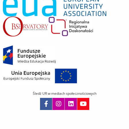
Śledź UR w mediach społecznościowych
Pomiń
nawigację