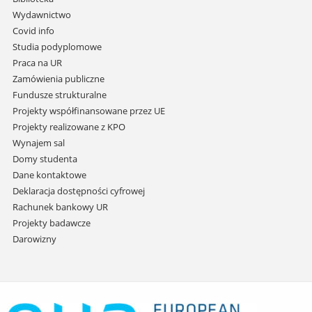
przejdź
Wydawnictwo
do
Covid info
treści
Studia podyplomowe
Praca na UR
Zamówienia publiczne
Fundusze strukturalne
Projekty współfinansowane przez UE
Projekty realizowane z KPO
Wynajem sal
Domy studenta
Dane kontaktowe
Deklaracja dostępności cyfrowej
Rachunek bankowy UR
Projekty badawcze
Darowizny