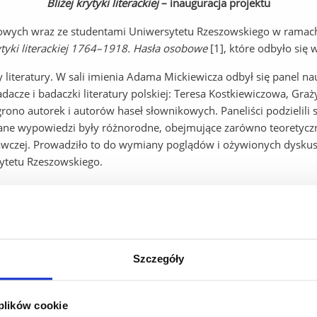
Bliżej krytyki literackiej
– inauguracja projektu
owych wraz ze studentami Uniwersytetu Rzeszowskiego w rama
ytyki literackiej 1764–1918. Hasła osobowe
[1], które odbyło się 
literatury. W sali imienia Adama Mickiewicza odbył się panel n
adacze i badaczki literatury polskiej: Teresa Kostkiewiczowa, Gr
 grono autorek i autorów haseł słownikowych. Paneliści podzielili
ane wypowiedzi były różnorodne, obejmujące zarówno teoretyczne
awczej. Prowadziło to do wymiany poglądów i ożywionych dyskusj
sytetu Rzeszowskiego.
R przeprowadzili ponadto nagrania rozmów z cenionymi Profesor
 Profesor Grażyna Borkowska, znawczyni literatury polskiej XIX 
 krytyki literackiej 1764-1918
oraz o procesie pracy nad tym pro
 krytykach literackich, a także o tym, komu i dlaczego krytyka lit
polskiej XVIII i XIX stulecia, podzieliła się swoimi wieloletnim
Szczegóły
wiła również kilka refleksji na temat współczesnej krytyki literack
ndowała autorów, którzy jej zdaniem zasługują na lekturę. Ostatn
 plików cookie
ackiej XIX wieku, pełniącym zarazem funkcję dyrektora Wydawnic