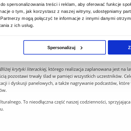
ze aspekty krytyki literackiej i wyjaśnił, jak przeszłość kształto
do spersonalizowania treści i reklam, aby oferować funkcje sp
oryczną, a także szereg inspiracji, które uzmysławiają, że kryt
ormacje o tym, jak korzystasz z naszej witryny, udostępniamy p
la Kowalczuk oraz dr Eliza Kącka, które poruszyły szereg tematów 
Partnerzy mogą połączyć te informacje z innymi danymi otrzym
dostępnione na stronie projektu
Bliżej krytyki literackiej
.
nia z ich usług.
rzyjał dalszym dyskusjom. Dzięki współpracy kilku grup studenc
 tego wydarzenia oraz interesujące wypowiedzi jego uczestników.
Spersonalizuj
Z
ektu pozwoliło na poszerzenie wiedzy oraz zaangażowanie się w
iany myśli i spostrzeżeń na temat krytyki literackiej w gronie pa
Bliżej krytyki literackiej
, którego realizacja zaplanowana jest na 
ością pozostawi trwały ślad w pamięci wszystkich uczestników. Ce
ntacji i dyskusji panelowych, a także nagrywanie podcastów, któ
ców.
ulturalnego. To nieodłączna część naszej codzienności, sprzyjają
u.