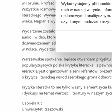
w Toruniu. Profesor Strzyżewski przybliżył najciekaws
Wykorzystujemy pliki cookie 
Wszystkie rozmowy niosły ze sobą cenną wiedzę meryt
ruch w naszej witrynie. Inf
literackiego. Wywiadów udzieliły również prof. Urszu
reklamowym i analitycznym. 
wieku. Nagrania wymienionych wywiadów zostaną u
uzyskanymi podczas korzysta
Wydarzenie zostało zwieńczone bankietem, który sp
audio i wideo, które utrwaliły wspaniałą atmosferę
doświadczeniem edukacyjnym, a dokumentowanie proj
w Polsce. Wydarzenie stało się świetną okazją do wym
Warszawskie spotkanie, będące otwarciem projektu
popularyzujących polską krytykę literacką i z pewn
literackiej
jest organizowanie serii referatów, preze
o krytyce literackiej wśród szerokiego grona odbior
Krytyka literacka to nie tylko ważny element życia k
i dyskusji na temat wartości literatury w naszym życi
Gabriela Kic
Uniwersytet Rzeszowski