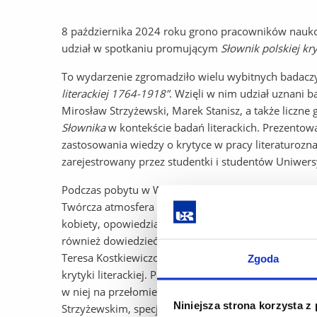
8 października 2024 roku grono pracowników nauk
udział w spotkaniu promującym
Słownik polskiej kr
To wydarzenie zgromadziło wielu wybitnych badaczy 
literackiej 1764-1918”
. Wzięli w nim udział uznani b
Mirosław Strzyżewski, Marek Stanisz, a także liczne
Słownika
w kontekście badań literackich. Prezentow
zastosowania wiedzy o krytyce w pracy literaturozn
zarejestrowany przez studentki i studentów Uniwer
Podczas pobytu w Warszawie studentki i studenci U
Twórcza atmosfera sprzyjała pasjonującym rozmowom.
kobiety, opowiedziała o powstaniu
Słownika polskiej
również dowiedzieć się o jej ulubionych krytyczkach i
Teresa Kostkiewiczowa, wybitna znawczyni literatury 
Zgoda
krytyki literackiej. Profesor Kostkiewiczowa przedsta
w niej na przełomie kilku stuleci, a także zarekome
Niniejsza strona korzysta z
Strzyżewskim, specjalistą w zakresie krytyki liter