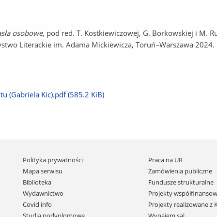
Hasła osobowe
, pod red. T. Kostkiewiczowej, G. Borkowskiej i M. 
stwo Literackie im. Adama Mickiewicza, Toruń
–
Warszawa 2024.
ktu (Gabriela Kic).pdf
(585.2 KiB)
Pomiń
Polityka prywatności
Praca na UR
nawigację
Mapa serwisu
Zamówienia publiczne
i
Biblioteka
Fundusze strukturalne
przejdź
Wydawnictwo
Projekty współfinansow
do
Covid info
Projekty realizowane z
treści
Studia podyplomowe
Wynajem sal