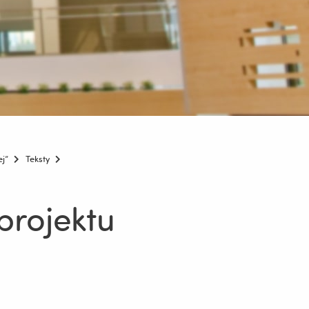
ej”
Teksty
 projektu