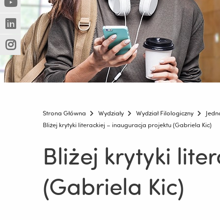
(Nowe
(Link
innej
okno)
do
strony)
(Nowe
(Link
innej
okno)
do
strony)
(Nowe
(Link
innej
okno)
do
strony)
innej
strony)
Strona Główna
Wydziały
Wydział Filologiczny
Jedn
Bliżej krytyki literackiej – inauguracja projektu (Gabriela Kic)
Bliżej krytyki lit
(Gabriela Kic)