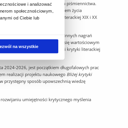
wała współczesny status tego działu piśmiennictwa.
ołecznościowe i analizować
yka literacka jest ważnym elementem życia
artnerom społecznościowym,
związanych z ewolucją krytyki literackiej XIX i XX
anymi od Ciebie lub
kich zrealizowano wówczas wiele innych nagrań
 Wyjazd do Pałacu Staszica okazał się wartościowym
ezwól na wszystkie
 rozmowy na temat przyszłości krytyki literackiej
sjonatów literatury.
lata 2024-2026, jest początkiem długofalowych prac
lem realizacji projektu naukowego
Bliżej krytyki
re w przystępny sposób upowszechnią wiedzę
ca rozwijaniu umiejętności krytycznego myślenia