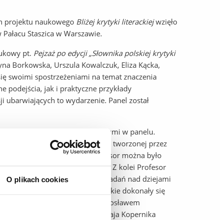
ch projektu naukowego
Bliżej krytyki literackiej
wzięło
w Pałacu Staszica w Warszawie.
aukowy pt.
Pejzaż po edycji „Słownika polskiej krytyki
ażyna Borkowska, Urszula Kowalczuk, Eliza Kącka,
 się swoimi spostrzeżeniami na temat znaczenia
 podejścia, jak i praktyczne przykłady
i ubarwiających to wydarzenie. Panel został
kami i Profesorami uczestniczącymi w panelu.
i XX wieku, zwłaszcza literatury tworzonej przez
jektem. Z rozmowy z Panią Profesor można było
eracka jest najbardziej potrzebna. Z kolei Profesor
i doświadczeniami wyniesionymi z badań nad dziejami
O plikach cookies
iej, wskazując m.in. na zmiany, jakie dokonały się
ia z rozmów odbyła się z prof. Mirosławem
twa Naukowego Uniwersytetu Mikołaja Kopernika