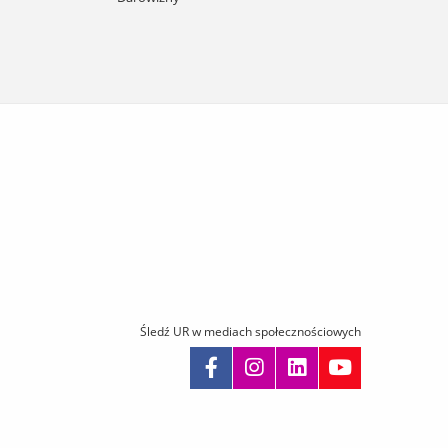
Śledź UR w mediach społecznościowych
omiń
awigację