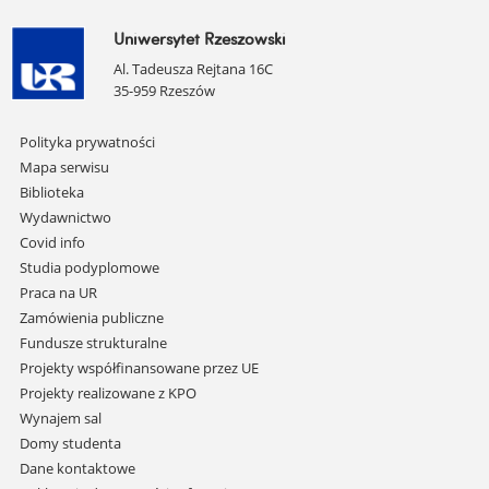
Uniwersytet Rzeszowski
Al. Tadeusza Rejtana 16C
35-959 Rzeszów
Pomiń
Polityka prywatności
nawigację
Mapa serwisu
i
Biblioteka
przejdź
Wydawnictwo
do
Covid info
treści
Studia podyplomowe
Praca na UR
Zamówienia publiczne
Fundusze strukturalne
Projekty współfinansowane przez UE
Projekty realizowane z KPO
Wynajem sal
Domy studenta
Dane kontaktowe