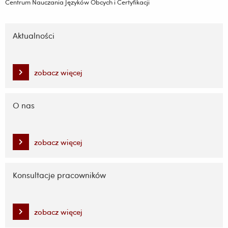
Centrum Nauczania Języków Obcych i Certyfikacji
Pomiń
nawigację
Aktualności
i
przejdź
do
zobacz więcej
treści
O nas
zobacz więcej
Konsultacje pracowników
zobacz więcej