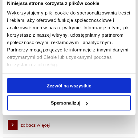
Niniejsza strona korzysta z plików cookie
Wykorzystujemy pliki cookie do spersonalizowania treści
Fulbright English Teaching Assistant Program
i reklam, aby oferować funkcje społecznościowe i
analizować ruch w naszej witrynie. Informacje o tym, jak
korzystasz z naszej witryny, udostępniamy partnerom
zobacz więcej
społecznościowym, reklamowym i analitycznym.
Partnerzy mogą połączyć te informacje z innymi danymi
otrzymanymi od Ciebie lub uzyskanymi podczas
Szkolenia online
korzystania z ich usług.
zobacz więcej
Zezwól na wszystkie
Mały Uniwersytet Rzeszowski
Spersonalizuj
zobacz więcej