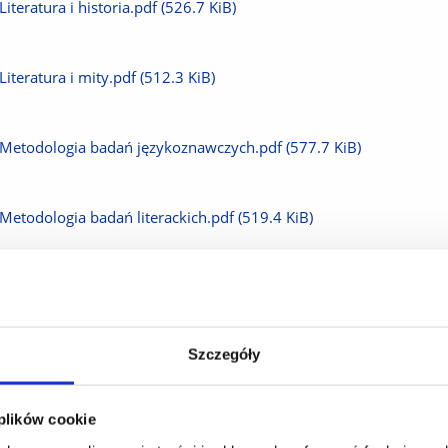
Pobierz
Literatura i historia.pdf
(526.7 KiB)
plik
Pobierz
Literatura i mity.pdf
(512.3 KiB)
plik
Pobierz
Metodologia badań językoznawczych.pdf
(577.7 KiB)
plik
Pobierz
Metodologia badań literackich.pdf
(519.4 KiB)
plik
Pobierz
Najnowsze metody badań literackich.pdf
(509.8 KiB)
plik
Szczegóły
Pobierz
Nauczanie integrujące w edukacji polonistycznej.pdf
(598.4 KiB)
plik
 plików cookie
Pobierz
Organizacja pracy nauczyciela polonisty.pdf
(511.5 KiB)