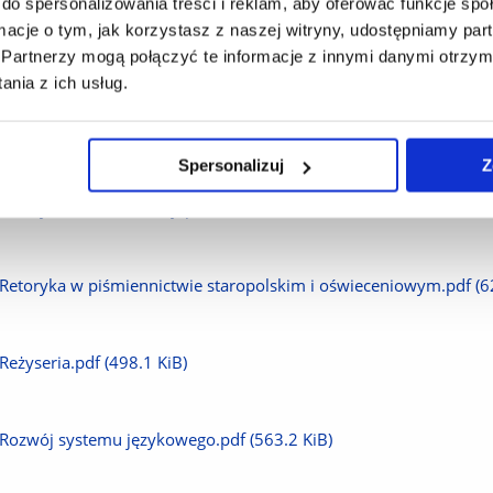
do spersonalizowania treści i reklam, aby oferować funkcje sp
ormacje o tym, jak korzystasz z naszej witryny, udostępniamy p
plik
Pobierz
Polska literatura migracyjna (unijna).pdf
(889.6 KiB)
Partnerzy mogą połączyć te informacje z innymi danymi otrzym
nia z ich usług.
plik
Pobierz
Praktyczne zastosowanie języka.pdf
(510.4 KiB)
Spersonalizuj
Z
plik
Pobierz
Retoryka w komunikacji.pdf
(658.8 KiB)
plik
Pobierz
Retoryka w piśmiennictwie staropolskim i oświeceniowym.pdf
(6
plik
Pobierz
Reżyseria.pdf
(498.1 KiB)
plik
Pobierz
Rozwój systemu językowego.pdf
(563.2 KiB)