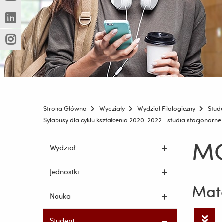
(Nowe
(Link
innej
okno)
do
strony)
(Nowe
(Link
innej
okno)
do
strony)
(Nowe
(Link
innej
okno)
do
strony)
innej
strony)
Strona Główna
Wydziały
Wydział Filologiczny
Stud
Sylabusy dla cyklu kształcenia 2020-2022 - studia stacjonarne 
MO
Pomiń
Wydział
nawigację
i
Jednostki
przejdź
Mate
do
Nauka
treści
Student