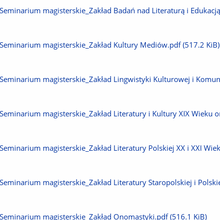
plik
Pobierz
Seminarium magisterskie_Zakład Badań nad Literaturą i Edukacją
plik
Pobierz
Seminarium magisterskie_Zakład Kultury Mediów.pdf
(517.2 KiB)
plik
Pobierz
Seminarium magisterskie_Zakład Lingwistyki Kulturowej i Komuni
plik
Pobierz
Seminarium magisterskie_Zakład Literatury i Kultury XIX Wieku
plik
Pobierz
Seminarium magisterskie_Zakład Literatury Polskiej XX i XXI Wie
plik
Pobierz
Seminarium magisterskie_Zakład Literatury Staropolskiej i Polsk
plik
Pobierz
Seminarium magisterskie_Zakład Onomastyki.pdf
(516.1 KiB)