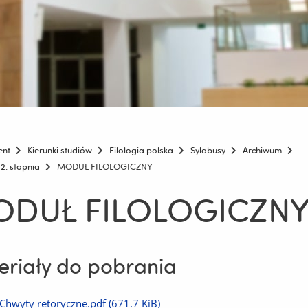
ent
Kierunki studiów
Filologia polska
Sylabusy
Archiwum
2. stopnia
MODUŁ FILOLOGICZNY
DUŁ FILOLOGICZN
riały do pobrania
Pobierz
Chwyty retoryczne.pdf
(671.7 KiB)