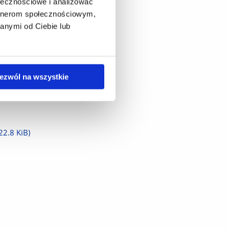
ołecznościowe i analizować
artnerom społecznościowym,
anymi od Ciebie lub
ezwól na wszystkie
22.8 KiB)