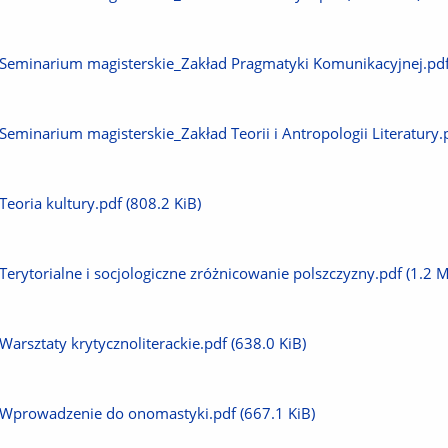
plik
Pobierz
Seminarium magisterskie_Zakład Pragmatyki Komunikacyjnej.pd
plik
Pobierz
Seminarium magisterskie_Zakład Teorii i Antropologii Literatury.
plik
Pobierz
Teoria kultury.pdf
(808.2 KiB)
plik
Pobierz
Terytorialne i socjologiczne zróżnicowanie polszczyzny.pdf
(1.2 M
plik
Pobierz
Warsztaty krytycznoliterackie.pdf
(638.0 KiB)
plik
Pobierz
Wprowadzenie do onomastyki.pdf
(667.1 KiB)