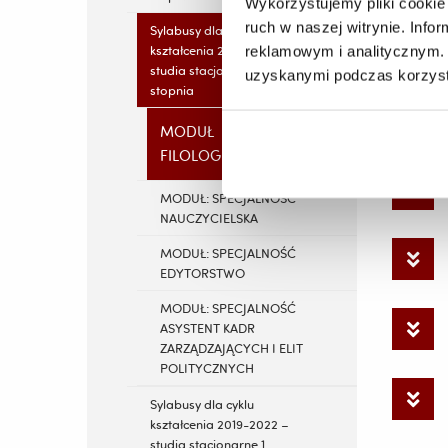
Wykorzystujemy pliki cookie 
ruch w naszej witrynie. Inf
Sylabusy dla cyklu
kształcenia 2020-2022 -
reklamowym i analitycznym. 
studia stacjonarne 2.
uzyskanymi podczas korzysta
stopnia
MODUŁ
FILOLOGICZNY
MODUŁ: SPECJALNOŚĆ
NAUCZYCIELSKA
MODUŁ: SPECJALNOŚĆ
EDYTORSTWO
MODUŁ: SPECJALNOŚĆ
ASYSTENT KADR
ZARZĄDZAJĄCYCH I ELIT
POLITYCZNYCH
Sylabusy dla cyklu
kształcenia 2019-2022 –
studia stacjonarne 1.