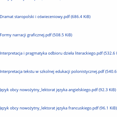
plik
Pobierz
Dramat staropolski i oświeceniowy.pdf
(686.4 KiB)
plik
Pobierz
Formy narracji graficznej.pdf
(508.5 KiB)
plik
Pobierz
Interpretacja i pragmatyka odbioru dzieła literackiego.pdf
(532.6 
plik
Pobierz
Interpretacja tekstu w szkolnej edukacji polonistycznej.pdf
(540.6
plik
Pobierz
Język obcy nowożytny_lektorat języka angielskiego.pdf
(92.3 KiB)
plik
Pobierz
Język obcy nowożytny_lektorat języka francuskiego.pdf
(96.1 KiB)