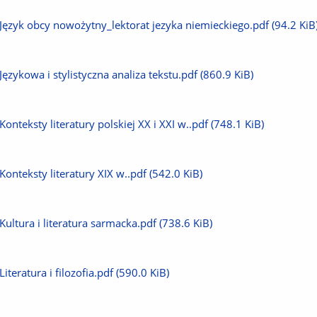
plik
Pobierz
Język obcy nowożytny_lektorat jezyka niemieckiego.pdf
(94.2 KiB
plik
Pobierz
Językowa i stylistyczna analiza tekstu.pdf
(860.9 KiB)
plik
Pobierz
Konteksty literatury polskiej XX i XXI w..pdf
(748.1 KiB)
plik
Pobierz
Konteksty literatury XIX w..pdf
(542.0 KiB)
plik
Pobierz
Kultura i literatura sarmacka.pdf
(738.6 KiB)
plik
Pobierz
Literatura i filozofia.pdf
(590.0 KiB)
plik