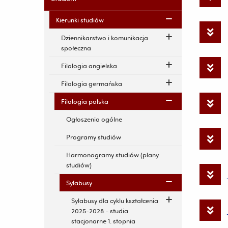
Kierunki studiów
Dziennikarstwo i komunikacja
społeczna
Filologia angielska
Filologia germańska
Filologia polska
Ogłoszenia ogólne
Programy studiów
Harmonogramy studiów (plany
studiów)
Sylabusy
Sylabusy dla cyklu kształcenia
2025-2028 - studia
stacjonarne 1. stopnia