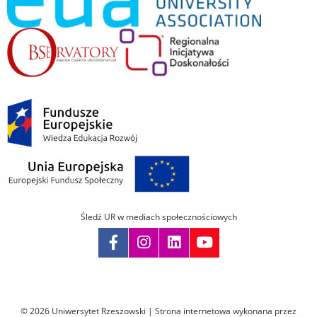
Śledź UR w mediach społecznościowych
Pomiń
nawigację
i
© 2026 Uniwersytet Rzeszowski |
Strona internetowa wykonana przez