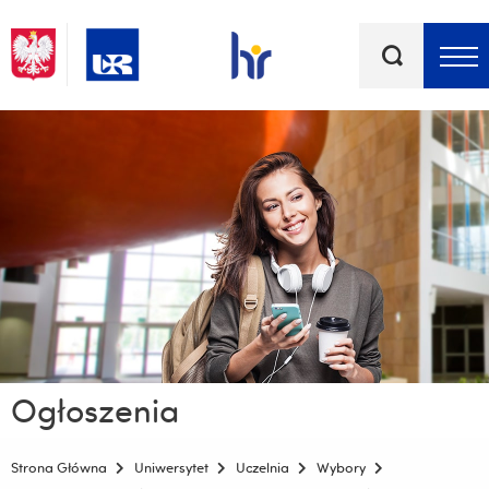
Słowa
kluczowe
Menu - górna belka
Ogłoszenia
Strona Główna
Uniwersytet
Uczelnia
Wybory