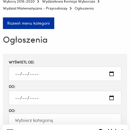
Wybory 2016-2020
Wydziałowa Komisja Wyborcza
Wydział Matematyczno - Przyrodniczy
Ogłoszenia
Rozwiń menu kategorii
Ogłoszenia
Filtruj
WYŚWIETL OD:
wyniki
DO:
DO: