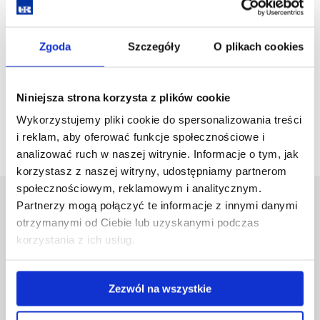
Filtruj aktualności
Zgoda
Szczegóły
O plikach cookies
Pusta strona
Niniejsza strona korzysta z plików cookie
Nie ma dostępnych aktualności.
Wykorzystujemy pliki cookie do spersonalizowania treści
i reklam, aby oferować funkcje społecznościowe i
analizować ruch w naszej witrynie. Informacje o tym, jak
korzystasz z naszej witryny, udostępniamy partnerom
społecznościowym, reklamowym i analitycznym.
Uniwersytet Rzeszowski
Partnerzy mogą połączyć te informacje z innymi danymi
otrzymanymi od Ciebie lub uzyskanymi podczas
Al. Tadeusza Rejtana 16C
35-959 Rzeszów
korzystania z ich usług.
Pomiń
Polityka prywatności
nawigację
Zezwól na wszystkie
Mapa serwisu
i
Biblioteka
przejdź