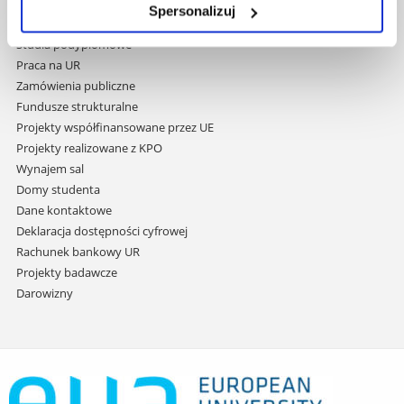
Wydawnictwo
Spersonalizuj
do
Covid info
treści
Studia podyplomowe
Praca na UR
Zamówienia publiczne
Fundusze strukturalne
Projekty współfinansowane przez UE
Projekty realizowane z KPO
Wynajem sal
Domy studenta
Dane kontaktowe
Deklaracja dostępności cyfrowej
Rachunek bankowy UR
Projekty badawcze
Darowizny