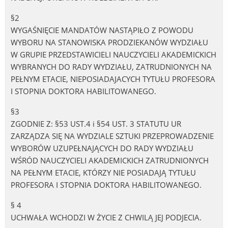
§2
WYGAŚNIĘCIE MANDATÓW NASTĄPIŁO Z POWODU
WYBORU NA STANOWISKA PRODZIEKANÓW WYDZIAŁU
W GRUPIE PRZEDSTAWICIELI NAUCZYCIELI AKADEMICKICH
WYBRANYCH DO RADY WYDZIAŁU, ZATRUDNIONYCH NA
PEŁNYM ETACIE, NIEPOSIADAJACYCH TYTUŁU PROFESORA
I STOPNIA DOKTORA HABILITOWANEGO.
§3
ZGODNIE Z: §53 UST.4 i §54 UST. 3 STATUTU UR
ZARZĄDZA SIĘ NA WYDZIALE SZTUKI PRZEPROWADZENIE
WYBORÓW UZUPEŁNAJĄCYCH DO RADY WYDZIAŁU
WŚRÓD NAUCZYCIELI AKADEMICKICH ZATRUDNIONYCH
NA PEŁNYM ETACIE, KTÓRZY NIE POSIADAJĄ TYTUŁU
PROFESORA I STOPNIA DOKTORA HABILITOWANEGO.
§ 4
UCHWAŁA WCHODZI W ŻYCIE Z CHWILĄ JEJ PODJECIA.