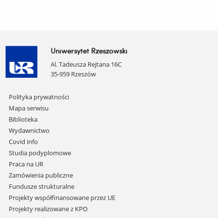
Uniwersytet Rzeszowski
Al. Tadeusza Rejtana 16C
35-959 Rzeszów
Pomiń
Polityka prywatności
nawigację
Mapa serwisu
i
Biblioteka
przejdź
Wydawnictwo
do
Covid info
treści
Studia podyplomowe
Praca na UR
Zamówienia publiczne
Fundusze strukturalne
Projekty współfinansowane przez UE
Projekty realizowane z KPO