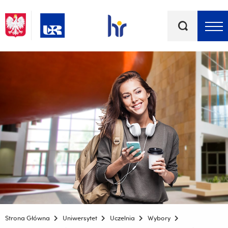
Słowa
kluczowe
Menu - górna belka
Strona Główna
Uniwersytet
Uczelnia
Wybory