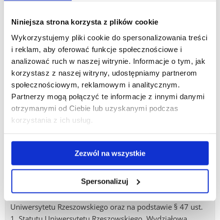
ZEBRANIE WYBORCZE ODBĘDZIE SIĘ W
SALI 101
BUD. A5
Niniejsza strona korzysta z plików cookie
W KRASNEM.
Wykorzystujemy pliki cookie do spersonalizowania treści
OBECNOŚĆ OBOWIĄZKOWA !
i reklam, aby oferować funkcje społecznościowe i
analizować ruch w naszej witrynie. Informacje o tym, jak
Zastępca Przewodniczącego
korzystasz z naszej witryny, udostępniamy partnerom
Wydziałowej Komisji Wyborczej
społecznościowym, reklamowym i analitycznym.
Dr Krystyna Ziemniak
Partnerzy mogą połączyć te informacje z innymi danymi
otrzymanymi od Ciebie lub uzyskanymi podczas
korzystania z ich usług.
Krasne, 13.05.2008r.
OGŁOSZENIE UCHWAŁY
Zezwól na wszystkie
WYDZIAŁOWEJ KOMISJI WYBORCZEJ
WYDZIAŁU SZTUKI
Spersonalizuj
Na podstawie § 22 ust.1, Regulaminu Wyborczego
Uniwersytetu Rzeszowskiego oraz na podstawie § 47 ust.
1, Statutu Uniwersytetu Rzeszowskiego, Wydziałowa