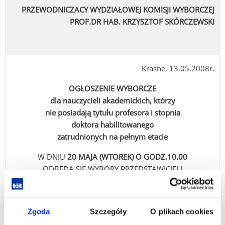
PRZEWODNICZACY WYDZIAŁOWEJ KOMISJI WYBORCZEJ
PROF.DR HAB. KRZYSZTOF SKÓRCZEWSKI
Krasne, 13.05.2008r.
OGŁOSZENIE WYBORCZE
dla nauczycieli akademickich, którzy
nie posiadają tytułu profesora i stopnia
doktora habilitowanego
zatrudnionych na pełnym etacie
W DNIU
20 MAJA (WTOREK) O GODZ.10.00
ODBĘDĄ SIĘ WYBORY PRZEDSTAWICIELI
SPOŚRÓD PRACOWNIKÓW NIESAMODZIELNYCH
DO RADY WYDZIAŁU SZTUKI
(do Wydziałowego Kolegium Elektorów)
Zgoda
Szczegóły
O plikach cookies
NA NASTĘPNĄ KADENCJĘ.