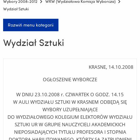
Wybory 2008-2012
WKW (Wydziałowa Komisja Wyborcza)
Wydział Sztuki
Rozwiń menu kategorii
Wydział Sztuki
KRASNE, 14.10.2008
OGŁOSZENIE WYBORCZE
W DNIU 23.10.2008 r. CZWARTEK O GODZ. 14.15
W AULI WYDZIAŁU SZTUKI W KRASNEM ODBĘDĄ SIĘ
WYBORY UZUPEŁNIAJĄCE
DO WYDZIAŁOWEGO KOLEGIUM ELEKTORÓW WYDZIAŁU
SZTUKI UR W GRUPIE NAUCZYCIELI AKADEMICKICH
NIEPOSIADAJĄCYCH TYTUŁU PROFESORA I STOPNIA
DOKTORA HABILITOWANEGO, KTÓRZY SĄ ZATRUDNIENI