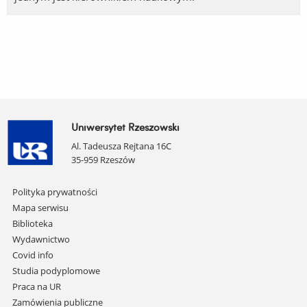
Uniwersytet Rzeszowski
Al. Tadeusza Rejtana 16C
35-959 Rzeszów
Pomiń
Polityka prywatności
nawigację
Mapa serwisu
i
Biblioteka
przejdź
Wydawnictwo
do
Covid info
treści
Studia podyplomowe
Praca na UR
Zamówienia publiczne