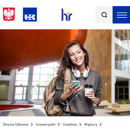
Słowa
kluczowe
Menu - górna belka
Strona Główna
Uniwersytet
Uczelnia
Wybory