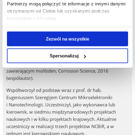
Partnerzy mogą połączyć te informacje z innymi danymi
Jest współautorem 58 publikacji, z czego 43 znajduje się na
otrzymanymi od Ciebie lub uzyskanymi podczas
tzw. Liście filadelfijskiej o sumarycznym wskaźniku IF=74.
korzystania z ich usług.
Najważniejsze osiągnięcia naukowe: doświadczalne
odkrycie „wstecznego odziaływania elektron-fonon”,
Zezwól na wszystkie
Physical Review Letters, 2009 (współautor) oraz wykazanie
występowania niespodziewanej, ultra cienkiej warstwy
Spersonalizuj
tlenku molibdenu na powierzchni stopów wskutek ich
wygrzewania w piecu z otwartym grzejnikiem
zawierającym molibden, Corrosion Science, 2016
(współautor).
Współtworzył od podstaw wraz z prof. dr hab.
Eugeniuszem Szeregijem Centrum Mikroelektroniki
i Nanotechnologii. Uczestniczył, jako wykonawca lub
kierownik, w siedmiu międzynarodowych projektach
naukowych i w kilku projektach krajowych. Aktualnie
uczestniczy w realizacji trzech projektów NCBiR, a w
jednym jest kierownikiem naukowym.