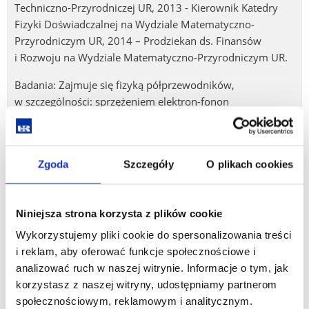
Techniczno-Przyrodniczej UR, 2013 - Kierownik Katedry
Fizyki Doświadczalnej na Wydziale Matematyczno-
Przyrodniczym UR, 2014 – Prodziekan ds. Finansów
i Rozwoju na Wydziale Matematyczno-Przyrodniczym UR.
Badania: Zajmuje się fizyką półprzewodników,
w szczególności: sprzężeniem elektron-fonon
w półprzewodnikowych kryształach i strukturach oraz
własnościami fizycznymi wybranych struktur.
Stosowane techniki badawcze: badania techniką odbicia
Zgoda
Szczegóły
O plikach cookies
w dalekiej podczerwieni (FTIR), spektroskopii
ramanowskiej i spektrometrii masowej typu TOF-SIMS.
Niniejsza strona korzysta z plików cookie
Ostatnie prace dotyczą badań tkanek nowotworowych za
Wykorzystujemy pliki cookie do spersonalizowania treści
pomocą FTIR oraz spektroskopii ramanowskiej w celu
i reklam, aby oferować funkcje społecznościowe i
odnalezienia wskaźnika oceniającego skuteczność leczenia
analizować ruch w naszej witrynie. Informacje o tym, jak
raka piersi.
korzystasz z naszej witryny, udostępniamy partnerom
Najważniejsze osiągnięcia naukowe i organizacyjne:
społecznościowym, reklamowym i analitycznym.