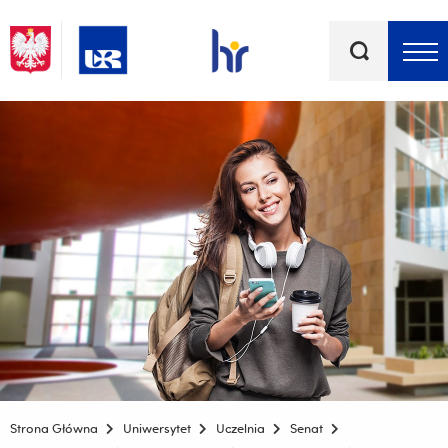
Słowa
kluczowe
Menu - górna belka
Strona Główna
Uniwersytet
Uczelnia
Senat