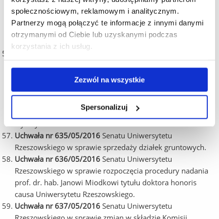
I stopnia, wynikającej z obowiązku dostosowania
społecznościowym, reklamowym i analitycznym.
programów kształcenia do wymagań określonych w art. 11
Partnerzy mogą połączyć te informacje z innymi danymi
Ustawy z dnia 27 lipca 2005 r. Prawo o szkolnictwie
otrzymanymi od Ciebie lub uzyskanymi podczas
wyższym.
korzystania z ich usług.
Uchwała nr 634/05/2016
Senatu Uniwersytetu
Rzeszowskiego w sprawie zatwierdzenia opisu efektów
kształcenia dla kierunku informatyka i ekonometria, studia
Zezwól na wszystkie
inżynierskie I stopnia o profilu praktycznym,
dostosowanego do wymagań określonych w art. 11
Spersonalizuj
Ustawy z dnia 27 lipca 2005 r. Prawo o szkolnictwie
wyższym.
Uchwała nr 635/05/2016
Senatu Uniwersytetu
Rzeszowskiego w sprawie sprzedaży działek gruntowych.
Uchwała nr 636/05/2016
Senatu Uniwersytetu
Rzeszowskiego w sprawie rozpoczęcia procedury nadania
prof. dr. hab. Janowi Miodkowi tytułu doktora honoris
causa Uniwersytetu Rzeszowskiego.
Uchwała nr 637/05/2016
Senatu Uniwersytetu
Rzeszowskiego w sprawie zmian w składzie Komisji