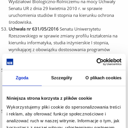
Wydziałowi Biologiczno-Rolniczemu na mocy Uchwały
Senatu UR z dnia 29 kwietnia 2010 r. w sprawie
uruchomienia studiów II stopnia na kierunku ochrona
środowiska.
Uchwała nr 631/05/2016
Senatu Uniwersytetu
Rzeszowskiego w sprawie zmiany profilu kształcenia na
kierunku informatyka, studia inżynierskie I stopnia,
wynikającej z obowiązku dostosowania programów
kształcenia do wymagań określonych w art. 11 Ustawy
z dnia 27 lipca 2005 r. Prawo o szkolnictwie wyższym.
Uchwała nr 632/05/2016
Senatu Uniwersytetu
Rzeszowskiego w sprawie zatwierdzenia opisu efektów
Zgoda
Szczegóły
O plikach cookies
kształcenia dla kierunku informatyka, studia inżynierskie
I stopnia o profilu praktycznym, dostosowanego do
wymagań określonych w art. 11 Ustawy z dnia 27 lipca
Niniejsza strona korzysta z plików cookie
2005 r. Prawo o szkolnictwie wyższym.
Wykorzystujemy pliki cookie do spersonalizowania treści
Uchwała nr 633/05/2016
Senatu Uniwersytetu
i reklam, aby oferować funkcje społecznościowe i
Rzeszowskiego w sprawie zmiany profilu kształcenia na
analizować ruch w naszej witrynie. Informacje o tym, jak
kierunku informatyka i ekonometria, studia inżynierskie
korzystasz z naszej witryny, udostępniamy partnerom