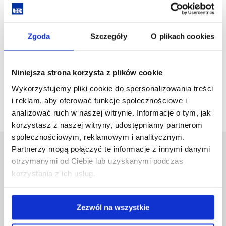
Filtruj aktualności
Zgoda
Szczegóły
O plikach cookies
Pusta strona
Niniejsza strona korzysta z plików cookie
Nie ma dostępnych aktualności.
Wykorzystujemy pliki cookie do spersonalizowania treści
i reklam, aby oferować funkcje społecznościowe i
analizować ruch w naszej witrynie. Informacje o tym, jak
korzystasz z naszej witryny, udostępniamy partnerom
społecznościowym, reklamowym i analitycznym.
Partnerzy mogą połączyć te informacje z innymi danymi
Uniwersytet Rzeszowski
otrzymanymi od Ciebie lub uzyskanymi podczas
Al. Tadeusza Rejtana 16C
korzystania z ich usług.
35-959 Rzeszów
Pomiń
Polityka prywatności
Zezwól na wszystkie
nawigację
Mapa serwisu
i
Biblioteka