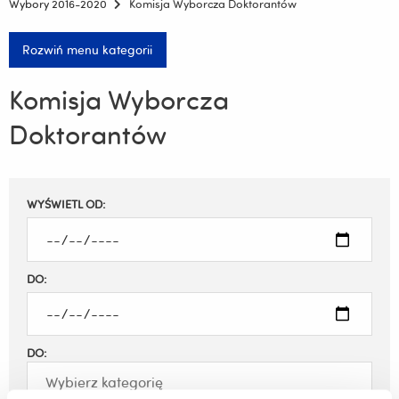
Wybory 2016-2020
Komisja Wyborcza Doktorantów
Rozwiń menu kategorii
Komisja Wyborcza
Doktorantów
Filtruj
WYŚWIETL OD:
wyniki
DO:
DO: