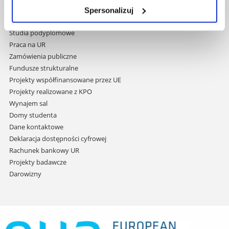
przejdź
Wydawnictwo
Spersonalizuj
do
Covid info
treści
Studia podyplomowe
Praca na UR
Zamówienia publiczne
Fundusze strukturalne
Projekty współfinansowane przez UE
Projekty realizowane z KPO
Wynajem sal
Domy studenta
Dane kontaktowe
Deklaracja dostępności cyfrowej
Rachunek bankowy UR
Projekty badawcze
Darowizny