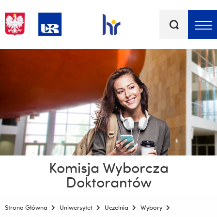
Słowa
kluczowe
Menu - górna belka
Komisja Wyborcza
Doktorantów
Strona Główna
Uniwersytet
Uczelnia
Wybory