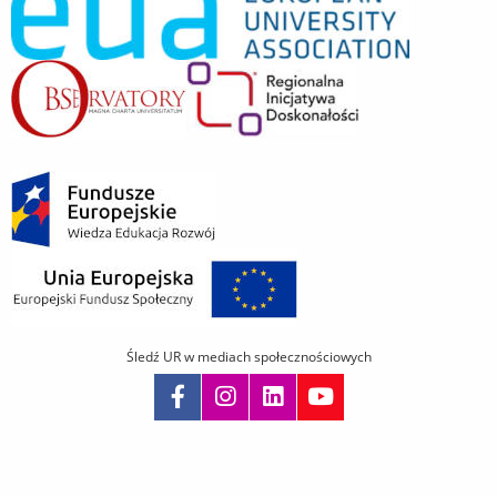
Śledź UR w mediach społecznościowych
Pomiń
nawigację
i