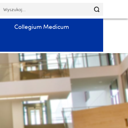
Pomiń
łowa
Poczta
Kontakt
PL
nawigację
luczowe
i
przejdź
Collegium Medicum
do
treści