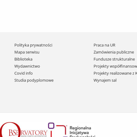
Pomiń
Polityka prywatności
Praca na UR
nawigację
Mapa serwisu
Zamówienia publiczne
i
Biblioteka
Fundusze strukturalne
przejdź
Wydawnictwo
Projekty współfinansow
do
Covid info
Projekty realizowane z
treści
Studia podyplomowe
Wynajem sal