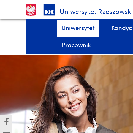
Uniwersytet Rzeszowsk
Pomiń
Menu - górna belka
Uniwersytet
Kandyd
nawigację
i
STYPENDIA, domy studenta, kredyty studenckie, ubezpieczenia DOKTORANCI
Wydział Biologii, Ochrony Przyrody i Zrównoważonego Rozwoju
przejdź
Pracownik
do
treści
(Nowe
(Link
okno)
do