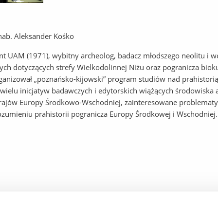
 hab. Aleksander Kośko
t UAM (1971), wybitny archeolog, badacz młodszego neolitu i wc
ch dotyczących strefy Wielkodolinnej Niżu oraz pogranicza bio
anizował „poznańsko-kijowski” program studiów nad prahistorią 
 wielu inicjatyw badawczych i edytorskich wiążących środowiska ar
rajów Europy Środkowo-Wschodniej, zainteresowane problematy
ozumieniu prahistorii pogranicza Europy Środkowej i Wschodniej.