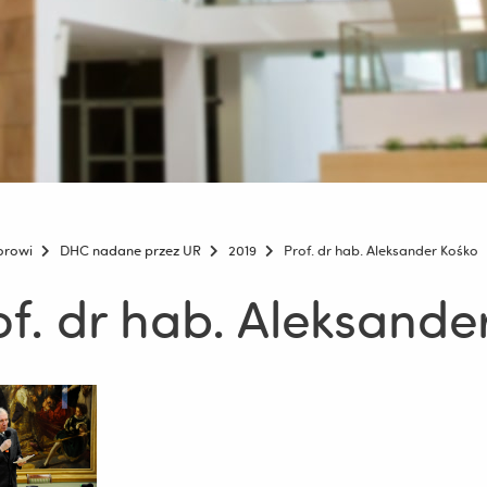
orowi
DHC nadane przez UR
2019
Prof. dr hab. Aleksander Kośko
of. dr hab. Aleksande