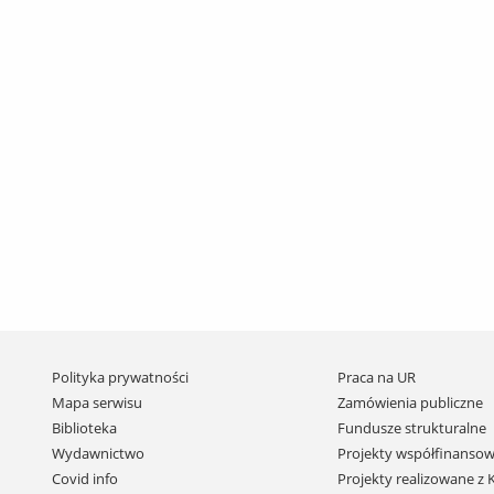
Pomiń
Polityka prywatności
Praca na UR
nawigację
Mapa serwisu
Zamówienia publiczne
i
Biblioteka
Fundusze strukturalne
przejdź
Wydawnictwo
Projekty współfinansow
do
Covid info
Projekty realizowane z