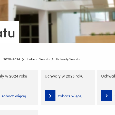
atu
at 2020-2024
Z obrad Senatu
Uchwały Senatu
ję
ły w 2024 roku
Uchwały w 2023 roku
Uchwał
zobacz więcej
zobacz więcej