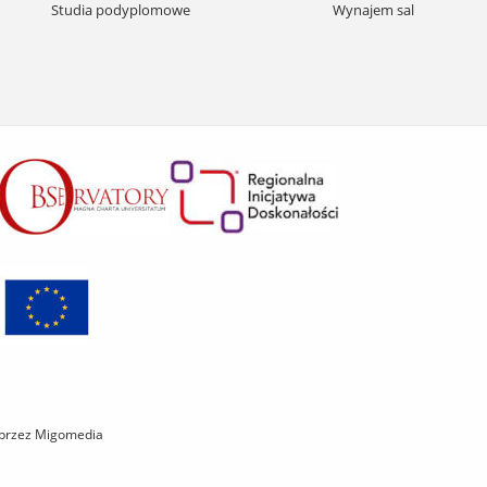
treści
Studia podyplomowe
Wynajem sal
 przez Migomedia
P