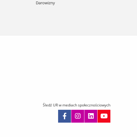
Darowizny
Śledź UR w mediach społecznościowych
omiń