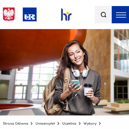
Słowa
kluczowe
Menu - górna belka
Strona Główna
Uniwersytet
Uczelnia
Wybory