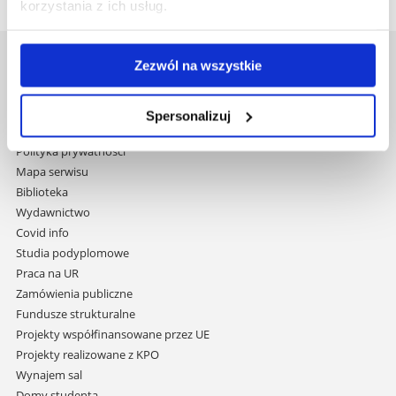
korzystania z ich usług.
Zezwól na wszystkie
Uniwersytet Rzeszowski
Al. Tadeusza Rejtana 16C
35-959 Rzeszów
Spersonalizuj
Pomiń
Polityka prywatności
nawigację
Mapa serwisu
i
Biblioteka
przejdź
Wydawnictwo
do
Covid info
treści
Studia podyplomowe
Praca na UR
Zamówienia publiczne
Fundusze strukturalne
Projekty współfinansowane przez UE
Projekty realizowane z KPO
Wynajem sal
Domy studenta