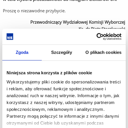
Proszę o niezawodne przybycie.
Przewodniczący Wydziałowej Komisji Wyborczej
Ks. dr Piotr Steczkowski
Na posiedzeniu Rady Wydziału Prawa w dniu 20 lutego 2008r.
Zgoda
Szczegóły
O plikach cookies
została powołana Wydziałowa Komisja Wyborcza w składzie:
dr hab. prof. UR Władysław Masiarz
Niniejsza strona korzysta z plików cookie
ks. dr Piotr Steczkowski
Wykorzystujemy pliki cookie do spersonalizowania treści
i reklam, aby oferować funkcje społecznościowe i
mgr Izabela Trojnar
analizować ruch w naszej witrynie. Informacje o tym, jak
korzystasz z naszej witryny, udostępniamy partnerom
mgr Elżbieta Harasymowicz
społecznościowym, reklamowym i analitycznym.
stud. Aleksandra Szuba
Partnerzy mogą połączyć te informacje z innymi danymi
otrzymanymi od Ciebie lub uzyskanymi podczas