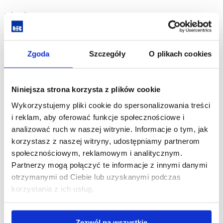
więcej ...
Uchwała nr 10
Komisji Wyborczej Uniwersytetu Rzeszowskiego
Zgoda
Szczegóły
O plikach cookies
z dnia 6 marca 2008 roku
w sprawie kadencji organów kolegialnych i jednoosobowych
Niniejsza strona korzysta z plików cookie
więcej ...
Wykorzystujemy pliki cookie do spersonalizowania treści
Uchwała nr 9
i reklam, aby oferować funkcje społecznościowe i
Komisji Wyborczej Uniwersytetu Rzeszowskiego
analizować ruch w naszej witrynie. Informacje o tym, jak
z dnia 6 marca 2008 r.
korzystasz z naszej witryny, udostępniamy partnerom
w sprawie wyborów do rad wydziałów
społecznościowym, reklamowym i analitycznym.
Partnerzy mogą połączyć te informacje z innymi danymi
więcej ...
otrzymanymi od Ciebie lub uzyskanymi podczas
Uchwała nr 8
korzystania z ich usług.
Komisji Wyborczej Uniwersytetu Rzeszowskiego
z dnia 6 marca 2008 r.
w sprawie kadencji organów kolegialnych i jednoosobowych
Zezwól na wszystkie