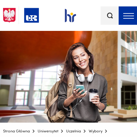
Słowa
kluczowe
Menu - górna belka
Strona Główna
Uniwersytet
Uczelnia
Wybory