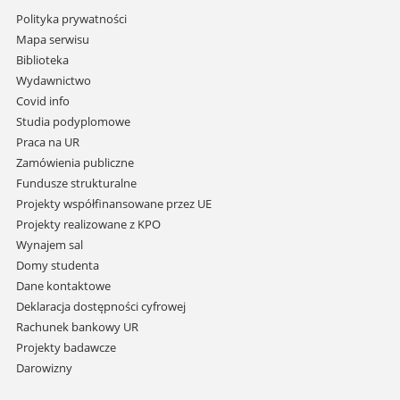
Pomiń
Polityka prywatności
nawigację
Mapa serwisu
i
Biblioteka
przejdź
Wydawnictwo
do
Covid info
treści
Studia podyplomowe
Praca na UR
Zamówienia publiczne
Fundusze strukturalne
Projekty współfinansowane przez UE
Projekty realizowane z KPO
Wynajem sal
Domy studenta
Dane kontaktowe
Deklaracja dostępności cyfrowej
Rachunek bankowy UR
Projekty badawcze
Darowizny