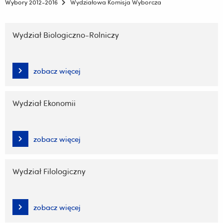
Wybory 2012-2016
Wydziałowa Komisja Wyborcza
Pomiń
nawigację
Wydział Biologiczno-Rolniczy
i
przejdź
do
zobacz więcej
treści
Wydział Ekonomii
zobacz więcej
Wydział Filologiczny
zobacz więcej