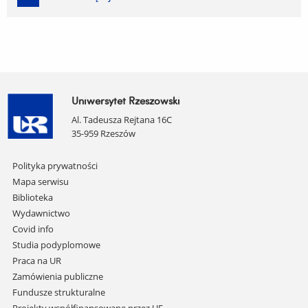
Uniwersytet Rzeszowski
Al. Tadeusza Rejtana 16C
35-959 Rzeszów
Pomiń
Polityka prywatności
nawigację
Mapa serwisu
i
Biblioteka
przejdź
Wydawnictwo
do
Covid info
treści
Studia podyplomowe
Praca na UR
Zamówienia publiczne
Fundusze strukturalne