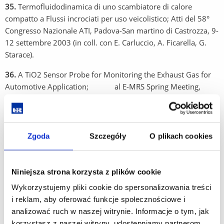
35.
Termofluidodinamica di uno scambiatore di calore
compatto a Flussi incrociati per uso veicolistico; Atti del 58°
Congresso Nazionale ATI, Padova-San martino di Castrozza, 9-
12 settembre 2003 (in coll. con E. Carluccio, A. Ficarella, G.
Starace).
36.
A TiO2 Sensor Probe for Monitoring the Exhaust Gas for
Automotive Application; al E-MRS Spring Meeting,
Strasbourg (France), 10-13 giugno 2003.(in coll. con D. S.
Presicce, L. Francioso, A.Ficarella, R. Rella, P. Siciliano).
37.
Application and Impacts of a Real Fire in a Residential
Zgoda
Szczegóły
O plikach cookies
Building for Analysis the Level of Risk for Life;
Proceedings of the Conference on Probabilistic Safety
Assessment, Berlin (Germany), June 2004 (in coll. con A.
Niniejsza strona korzysta z plików cookie
Ficarella, R. Lala, A. Perago).
Wykorzystujemy pliki cookie do spersonalizowania treści
38.
Experimental Comparisons of Different Strategies for
i reklam, aby oferować funkcje społecznościowe i
Natural Gas Addition in a Common Rail Diesel Engine;
analizować ruch w naszej witrynie. Informacje o tym, jak
Proceeding of the FISITA 2004 Congress, Barcelona (Spain),
korzystasz z naszej witryny, udostępniamy partnerom