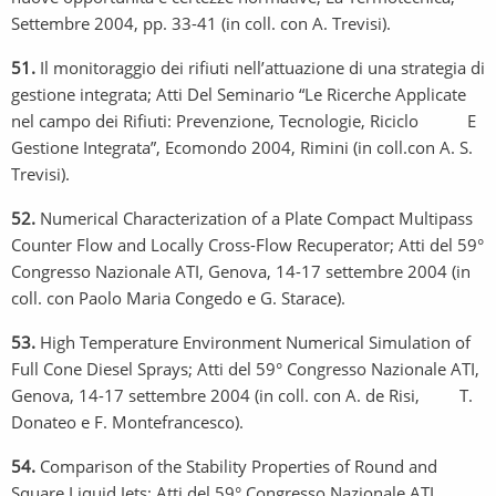
Settembre 2004, pp. 33-41 (in coll. con A. Trevisi).
51.
Il monitoraggio dei rifiuti nell’attuazione di una strategia di
gestione integrata; Atti Del Seminario “Le Ricerche Applicate
nel campo dei Rifiuti: Prevenzione, Tecnologie, Riciclo E
Gestione Integrata”, Ecomondo 2004, Rimini (in coll.con A. S.
Trevisi).
52.
Numerical Characterization of a Plate Compact Multipass
Counter Flow and Locally Cross-Flow Recuperator; Atti del 59°
Congresso Nazionale ATI, Genova, 14-17 settembre 2004 (in
coll. con Paolo Maria Congedo e G. Starace).
53.
High Temperature Environment Numerical Simulation of
Full Cone Diesel Sprays; Atti del 59° Congresso Nazionale ATI,
Genova, 14-17 settembre 2004 (in coll. con A. de Risi, T.
Donateo e F. Montefrancesco).
54.
Comparison of the Stability Properties of Round and
Square Liquid Jets; Atti del 59° Congresso Nazionale ATI,