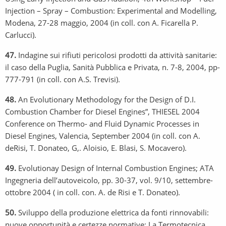
Injection – Spray – Combustion: Experimental and Modelling,
Modena, 27-28 maggio, 2004 (in coll. con A. Ficarella P.
Carlucci).
47.
Indagine sui rifiuti pericolosi prodotti da attività sanitarie:
il caso della Puglia, Sanità Pubblica e Privata, n. 7-8, 2004, pp-
777-791 (in coll. con A.S. Trevisi).
48.
An Evolutionary Methodology for the Design of D.I.
Combustion Chamber for Diesel Engines”, THIESEL 2004
Conference on Thermo- and Fluid Dynamic Processes in
Diesel Engines, Valencia, September 2004 (in coll. con A.
deRisi, T. Donateo, G,. Aloisio, E. Blasi, S. Mocavero).
49.
Evolutionay Design of Internal Combustion Engines; ATA
Ingegneria dell’autoveicolo, pp. 30-37, vol. 9/10, settembre-
ottobre 2004 ( in coll. con. A. de Risi e T. Donateo).
50.
Sviluppo della produzione elettrica da fonti rinnovabili:
nuove opportunità e certezze normative; La Termotecnica,