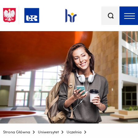
Słowa
kluczowe
Menu - górna belka
Strona Główna
Uniwersytet
Uczelnia