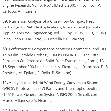
Engine Research, Vol. 6, No.1, IMechE 2005,(in coll. con P.
Carlucci, A. Ficarella).
59.
Numerical Analysis of a Cross-Flow Compact Heat
Exchanger for Vehicle Applications; International Journal of
Applied Thermal Engineering, Vol. 25, pp. 1995-2013, 2005 (
in coll. con E. Carluccio, A. Ficarella e G. Starace).
60.
Performance Comparisons between Commercial and TiO2
Thin Film Lambda Probes”, EUROSENSOR XVIII, The 18th
European Conference on Solid-State Transducers, Rome, 13-
15 September 2004 (in coll. con A. Ficarella, L. Francioso, D. S.
Presicce, M. Epifani, R. Rella, P. Siciliano).
61.
Analysis of a Hybrid Wind Energy Conversion Sistem
(WECS), Photovoltaic (PV) Panels and Thermophotovoltaic
(TPA) Power Generation System", ISES 2005 (in coll. con
Marco Milanese e A. Ficarella).
62.
Le imposte sui consumi di energia: I parte, Gestione