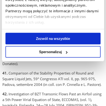
23-27 maggio 2004, paper F2004V136 (in coll. con A.
społecznościowym, reklamowym i analitycznym.
Ficarella e P. Carlucci).
Partnerzy mogą połączyć te informacje z innymi danymi
otrzymanymi od Ciebie lub uzyskanymi podczas
39.
Control of the Combustion Behaviour in a Diesel Engine
korzystania z ich usług.
Using Early Injection and Gas Addition;, Workshop on Fuel
Injection and Spray - Modena, Italy - May 28, 2004 (in coll.
con A. Ficarella e P. Carlucci).
Zezwól na wszystkie
40.
Optimization of the Combustion Chamber of Direct
Spersonalizuj
Injection Diesel Engines; SAE Transactions, Journal of Engines,
vol. 1, 2004, pp. 1437-1445 (in coll. Con A. de Risi e T.
Donateo).
41.
Comparison of the Stability Properties of Round and
Square Liquid Jets, 59° Congresso ATI vol. II, pp. 965-975,
Padova, settembre 2004 (in coll. con P. Cinnella e L. Pastore).
42.
Investigation of BZT Transonic Flows Past an Airfoil using
a 5th Power Virial Equation of State, ECCOMAS, (vol. 1),
Jyväskylä, Finlandia. 24—28 July 2004, ISBN/ISSN: 951-39-