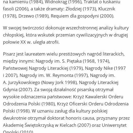
na kamieniu (1984), Widnokrąg (1996), Traktat o łuskaniu
fasoli (2006), a także dramaty: Złodziej (1973), Klucznik
(1978), Drzewo (1989), Requiem dla gospodyni (2000).
W swojej twórczości dokonuje wszechstronnej analizy kultury
chłopskiej, która wskutek przemian cywilizacyjnych w drugiej
połowie XX w. uległa atrofii.
Pisarz jest laureatem wielu prestiżowych nagród literackich,
między innymi: Nagrody im. S. Piętaka (1968, 1974),
Państwowej Nagrody Literackiej (1979), Nagrody Nike (1997
i 2007), Nagrody im. W. Reymonta (1997), Nagrody im.
A. Jurzykowskiego (Nowy Jork 1998), Nagrody Literackiej
Gdynia (2007). Za swoją działalność pisarską otrzymał
wysokie odznaczenia państwowe: Krzyż Kawalerski Orderu
Odrodzenia Polski (1980), Krzyż Oficerski Orderu Odrodzenia
Polski (1998). W uznaniu zasług dla kultury polskiej
dwukrotnie otrzymał doktorat honoris causa, przyznany przez
Akademię Świętokrzyską w Kielcach (2007) oraz Uniwersytet
Opolski (2010).