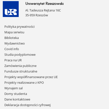
Uniwersytet Rzeszowski
Al. Tadeusza Rejtana 16C
35-959 Rzeszów
Pomiń
Polityka prywatności
nawigację
Mapa serwisu
i
Biblioteka
przejdź
Wydawnictwo
do
Covid info
treści
Studia podyplomowe
Praca na UR
Zamówienia publiczne
Fundusze strukturalne
Projekty współfinansowane przez UE
Projekty realizowane z KPO
Wynajem sal
Domy studenta
Dane kontaktowe
Deklaracja dostępności cyfrowej