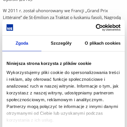
W 2011 r. został uhonorowany we Francji „Grand Prix
Littéraire” de St-Emilion za Traktat o łuskaniu fasoli, Nagrodą
im. S.B. Lindego (Getynga-Toruń) oraz Złotym Berłem,
nagrodą Fundacji Kultury Polskiej przyznawaną wybitnym
twórcom za całokształt twórczości.
Zgoda
Szczegóły
O plikach cookies
Niniejsza strona korzysta z plików cookie
Wykorzystujemy pliki cookie do spersonalizowania treści
i reklam, aby oferować funkcje społecznościowe i
analizować ruch w naszej witrynie. Informacje o tym, jak
korzystasz z naszej witryny, udostępniamy partnerom
społecznościowym, reklamowym i analitycznym.
Partnerzy mogą połączyć te informacje z innymi danymi
otrzymanymi od Ciebie lub uzyskanymi podczas
korzystania z ich usług.