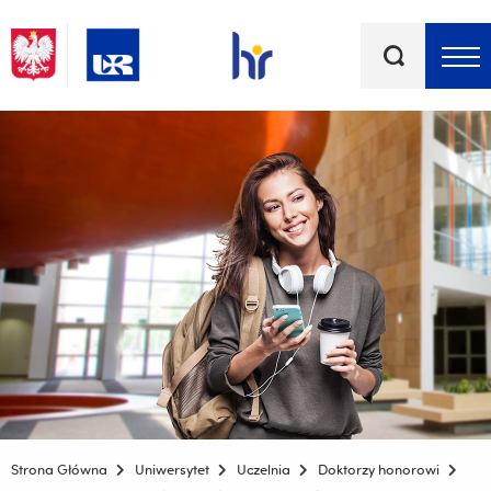
Słowa
kluczowe
Menu - górna belka
Strona Główna
Uniwersytet
Uczelnia
Doktorzy honorowi