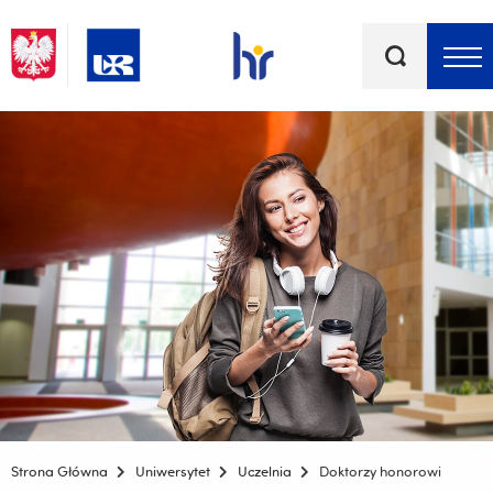
Słowa
kluczowe
Menu - górna belka
Strona Główna
Uniwersytet
Uczelnia
Doktorzy honorowi