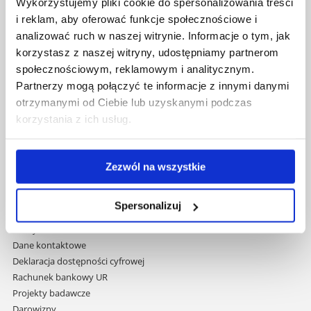
Wykorzystujemy pliki cookie do spersonalizowania treści
35-959 Rzeszów
i reklam, aby oferować funkcje społecznościowe i
Pomiń
analizować ruch w naszej witrynie. Informacje o tym, jak
Polityka prywatności
nawigację
korzystasz z naszej witryny, udostępniamy partnerom
Mapa serwisu
i
społecznościowym, reklamowym i analitycznym.
Biblioteka
przejdź
Wydawnictwo
Partnerzy mogą połączyć te informacje z innymi danymi
do
Covid info
otrzymanymi od Ciebie lub uzyskanymi podczas
treści
Studia podyplomowe
korzystania z ich usług.
Praca na UR
Zamówienia publiczne
Fundusze strukturalne
Zezwól na wszystkie
Projekty współfinansowane przez UE
Projekty realizowane z KPO
Spersonalizuj
Wynajem sal
Domy studenta
Dane kontaktowe
Deklaracja dostępności cyfrowej
Rachunek bankowy UR
Projekty badawcze
Darowizny