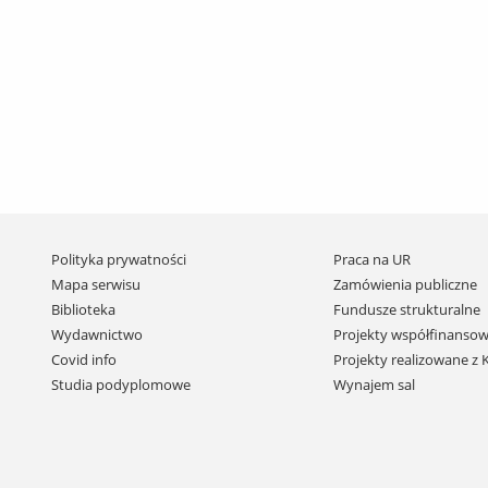
Pomiń
Polityka prywatności
Praca na UR
nawigację
Mapa serwisu
Zamówienia publiczne
i
Biblioteka
Fundusze strukturalne
przejdź
Wydawnictwo
Projekty współfinansow
do
Covid info
Projekty realizowane z
treści
Studia podyplomowe
Wynajem sal