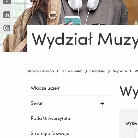
(Nowe
(Link
innej
okno)
do
strony)
(Nowe
(Link
innej
okno)
do
strony)
Wydział Muzy
(Nowe
(Link
innej
okno)
do
strony)
innej
strony)
Strona Główna
Uniwersytet
Uczelnia
Wybory
W
Wy
Pomiń
Władze uczelni
nawigację
i
Senat
przejdź
do
Rada Uniwersytetu
Filtruj
treści
WYŚWI
wyniki
Strategia Rozwoju