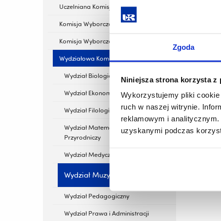
Uczelniana Komisja Wyborcza
Komisja Wyborcza Doktorantów
Komisja Wyborcza Studentów
Zgoda
Wydziałowa Komisja Wyborcza
Wydział Biologiczno-Rolniczy
Niniejsza strona korzysta z
Wydział Ekonomii
Wykorzystujemy pliki cookie 
ruch w naszej witrynie. Inf
Wydział Filologiczny
reklamowym i analitycznym. 
Wydział Matematyczno-
uzyskanymi podczas korzysta
Przyrodniczy
Wydział Medyczny
Wydział Muzyki
Wydział Pedagogiczny
Wydział Prawa i Administracji