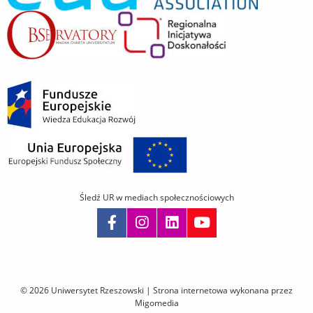
Śledź UR w mediach społecznościowych
Pomiń
nawigację
i
© 2026 Uniwersytet Rzeszowski |
Strona internetowa wykonana przez
przejdź
Migomedia
do