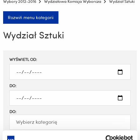
Wybory 2012-2016
Wydziałowa Komisja Wyborcza
Wydział Sztuki
Rozwiń menu kategorii
Wydział Sztuki
Filtruj
WYŚWIETL OD:
wyniki
DO:
DO:
Filtruj aktualności