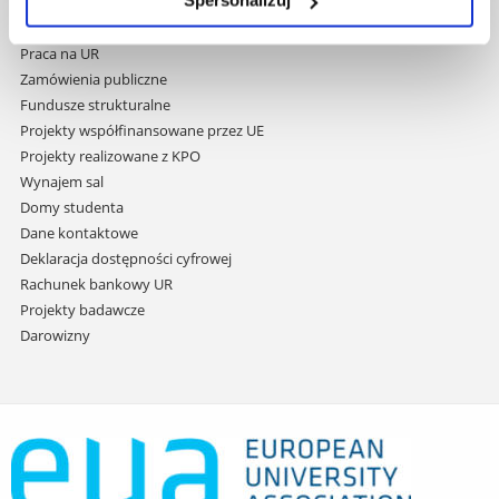
Spersonalizuj
Covid info
treści
Studia podyplomowe
Praca na UR
Zamówienia publiczne
Fundusze strukturalne
Projekty współfinansowane przez UE
Projekty realizowane z KPO
Wynajem sal
Domy studenta
Dane kontaktowe
Deklaracja dostępności cyfrowej
Rachunek bankowy UR
Projekty badawcze
Darowizny