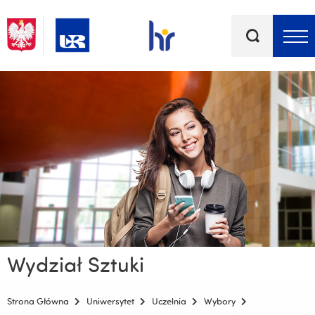
Słowa
kluczowe
Menu - górna belka
Wydział Sztuki
Strona Główna
Uniwersytet
Uczelnia
Wybory