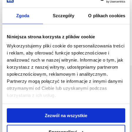
Zgoda
Szczegóły
O plikach cookies
Pusta strona
Nie ma dostępnych aktualności.
Niniejsza strona korzysta z plików cookie
Wykorzystujemy pliki cookie do spersonalizowania treści
i reklam, aby oferować funkcje społecznościowe i
analizować ruch w naszej witrynie. Informacje o tym, jak
korzystasz z naszej witryny, udostępniamy partnerom
społecznościowym, reklamowym i analitycznym.
Uniwersytet Rzeszowski
Partnerzy mogą połączyć te informacje z innymi danymi
Al. Tadeusza Rejtana 16C
otrzymanymi od Ciebie lub uzyskanymi podczas
35-959 Rzeszów
korzystania z ich usług.
Pomiń
Polityka prywatności
nawigację
Mapa serwisu
Zezwól na wszystkie
i
Biblioteka
przejdź
Wydawnictwo
do