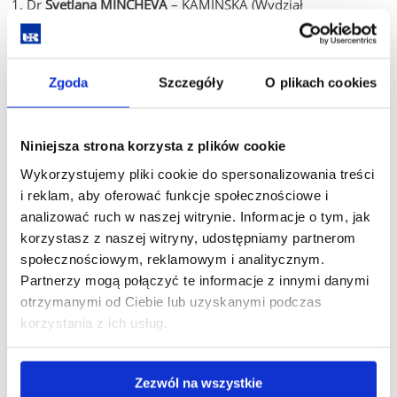
Dr
Svetlana MINCHEVA
– KAMIŃSKA (Wydział
Matematyczno-Przyrodniczy)
Dr
Beata GUMIENNY
(Wydział Pedagogiczny)
Dr
Konrad KĘDZIERSKI
(Wydział Prawa i Administracji)
Zgoda
Szczegóły
O plikach cookies
Dr
Wojciech PASTERKIEWICZ
(Wydział Socjologiczno-
Historyczny)
Niniejsza strona korzysta z plików cookie
Wykorzystujemy pliki cookie do spersonalizowania treści
Przedstawiciele pracowników nie będących nauczycielami
i reklam, aby oferować funkcje społecznościowe i
akademickimi:
analizować ruch w naszej witrynie. Informacje o tym, jak
korzystasz z naszej witryny, udostępniamy partnerom
Dr
Mateusz HOŁOJUCH
(Wydawnictwo)
społecznościowym, reklamowym i analitycznym.
Inż
. Andrzej PIEKARCZYK
(Administracja Centralna)
Partnerzy mogą połączyć te informacje z innymi danymi
otrzymanymi od Ciebie lub uzyskanymi podczas
korzystania z ich usług.
Przedstawiciel doktorantów:
Mgr
Tomasz KASZA
Zezwól na wszystkie