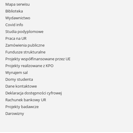
nawigację
Mapa serwisu
i
Biblioteka
przejdź
Wydawnictwo
do
Covid info
treści
Studia podyplomowe
Praca na UR
Zamówienia publiczne
Fundusze strukturalne
Projekty współfinansowane przez UE
Projekty realizowane z KPO
Wynajem sal
Domy studenta
Dane kontaktowe
Deklaracja dostępności cyfrowej
Rachunek bankowy UR
Projekty badawcze
Darowizny