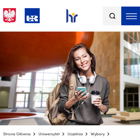
Słowa
kluczowe
Menu - górna belka
Strona Główna
Uniwersytet
Uczelnia
Wybory