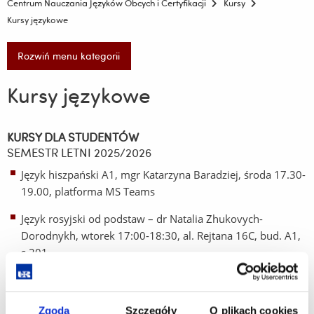
Centrum Nauczania Języków Obcych i Certyfikacji
Kursy
Kursy językowe
Rozwiń menu kategorii
Kursy językowe
KURSY DLA STUDENTÓW
SEMESTR LETNI 2025/2026
Język hiszpański A1, mgr Katarzyna Baradziej, środa 17.30-
19.00, platforma MS Teams
Język rosyjski od podstaw – dr Natalia Zhukovych-
Dorodnykh, wtorek 17:00-18:30, al. Rejtana 16C, bud. A1,
s.201
Przypominamy, że wpłaty za kursy językowe oraz egzaminy
należy dokonywać na konto 94 1240 6960 1563 0000 0261
Zgoda
Szczegóły
O plikach cookies