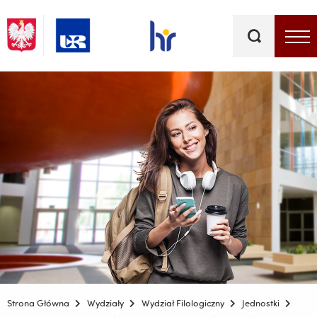
Słowa
kluczowe
Menu - górna belka
Strona Główna
Wydziały
Wydział Filologiczny
Jednostki