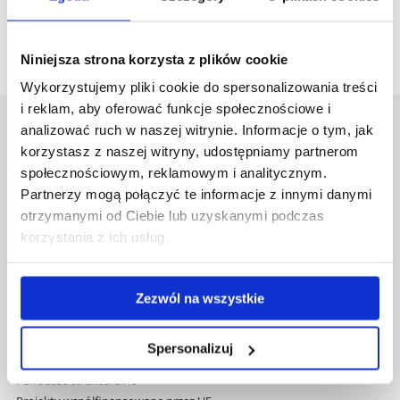
0248. Tytuł wpłaty: kurs języka ... (angielskiego, niemieckiego,
francuskiego...).
Niniejsza strona korzysta z plików cookie
Wykorzystujemy pliki cookie do spersonalizowania treści
i reklam, aby oferować funkcje społecznościowe i
analizować ruch w naszej witrynie. Informacje o tym, jak
Uniwersytet Rzeszowski
korzystasz z naszej witryny, udostępniamy partnerom
Al. Tadeusza Rejtana 16C
społecznościowym, reklamowym i analitycznym.
35-959 Rzeszów
Partnerzy mogą połączyć te informacje z innymi danymi
Pomiń
otrzymanymi od Ciebie lub uzyskanymi podczas
Polityka prywatności
nawigację
Mapa serwisu
korzystania z ich usług.
i
Biblioteka
przejdź
Wydawnictwo
do
Zezwól na wszystkie
Covid info
treści
Studia podyplomowe
Praca na UR
Spersonalizuj
Zamówienia publiczne
Fundusze strukturalne