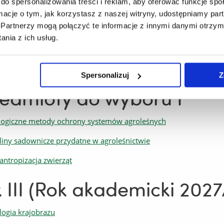
do spersonalizowania treści i reklam, aby oferować funkcje sp
owce leśne
ormacje o tym, jak korzystasz z naszej witryny, udostępniamy p
Partnerzy mogą połączyć te informacje z innymi danymi otrzym
odniki upraw agroleśnych
nia z ich usług.
ologia siedlisk agroleśnych
larstwo
Spersonalizuj
Z
edmioty do wyboru I
logiczne metody ochrony systemów agroleśnych
liny sadownicze przydatne w agroleśnictwie
antropizacja zwierząt
 III (Rok akademicki 202
logia krajobrazu