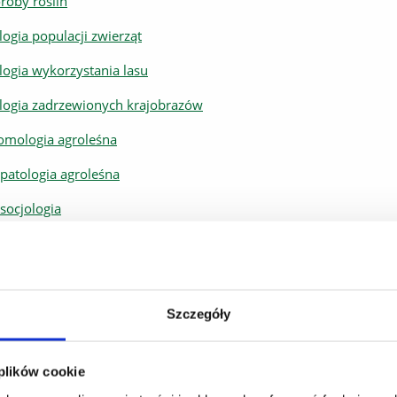
roby roślin
logia populacji zwierząt
logia wykorzystania lasu
logia zadrzewionych krajobrazów
omologia agroleśna
opatologia agroleśna
osocjologia
-system informacji geograficznej
szynoznawstwo
lna uprawa roli i roślin
Szczegóły
stawy agronomii
 plików cookie
stawy genetyki i hodowli roślin