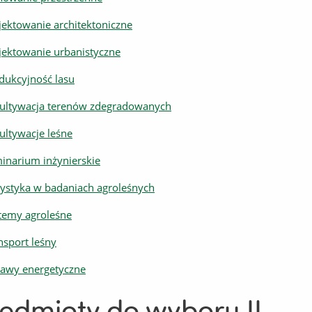
jektowanie architektoniczne
jektowanie urbanistyczne
dukcyjność lasu
ultywacja terenów zdegradowanych
ultywacje leśne
inarium inżynierskie
tystyka w badaniach agroleśnych
temy agroleśne
nsport leśny
awy energetyczne
edmioty do wyboru II