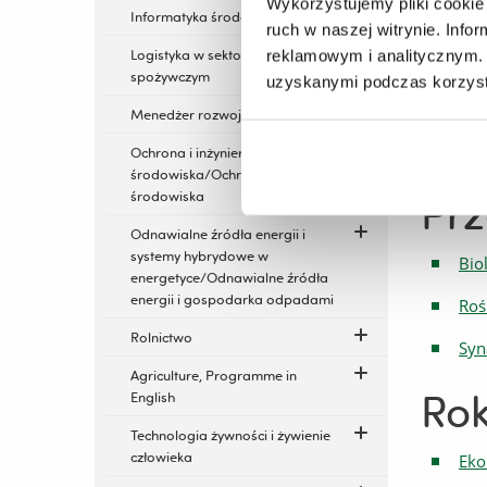
Wykorzystujemy pliki cookie 
Informatyka środowiskowa
Sur
ruch w naszej witrynie. Inf
Logistyka w sektorze rolno-
reklamowym i analitycznym. 
Szk
spożywczym
uzyskanymi podczas korzysta
Typ
Menedżer rozwoju produktu
Zie
Ochrona i inżynieria
środowiska/Ochrona
Prz
środowiska
Odnawialne źródła energii i
systemy hybrydowe w
Bio
energetyce/Odnawialne źródła
energii i gospodarka odpadami
Roś
Rolnictwo
Syn
Agriculture, Programme in
Rok
English
Technologia żywności i żywienie
człowieka
Eko