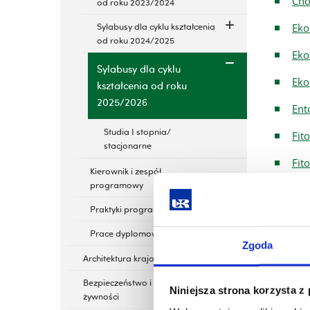
Cho
od roku 2023/2024
Sylabusy dla cyklu kształcenia
Eko
od roku 2024/2025
Eko
Sylabusy dla cyklu
Eko
kształcenia od roku
2025/2026
Ent
Studia I stopnia/
Fit
stacjonarne
Fit
Kierownik i zespół
programowy
GIS
Praktyki programowe
Ma
Prace dyplomowe
Ogó
Zgoda
Architektura krajobrazu
Pod
Bezpieczeństwo i certyfikacja
Niniejsza strona korzysta z
żywności
Pod