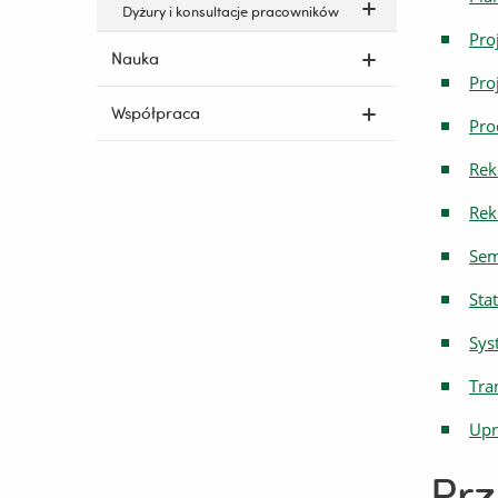
Dyżury i konsultacje pracowników
Pro
Nauka
Pro
Współpraca
Pro
Rek
Rek
Sem
Sta
Sys
Tra
Upr
Prz