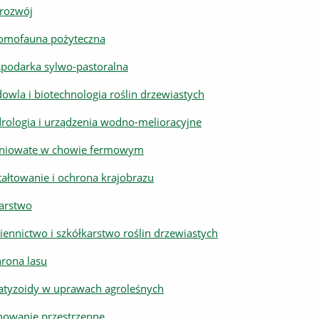
rozwój
omofauna pożyteczna
podarka sylwo-pastoralna
owla i biotechnologia roślin drzewiastych
rologia i urządzenia wodno-melioracyjne
eniowate w chowie fermowym
tałtowanie i ochrona krajobrazu
arstwo
iennictwo i szkółkarstwo roślin drzewiastych
rona lasu
atyzoidy w uprawach agroleśnych
nowanie przestrzenne