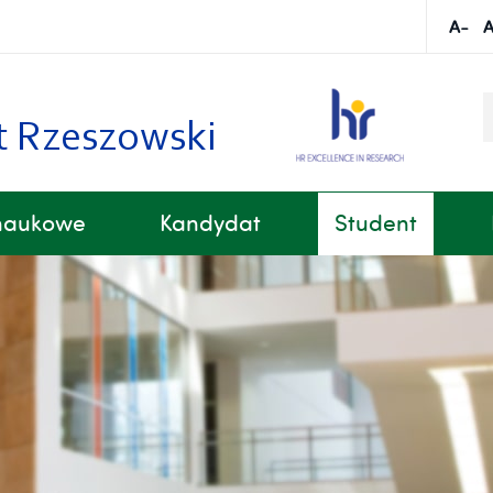
S
k
t Rzeszowski
 naukowe
Kandydat
Student