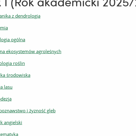
 I (Rok akademicki 2025
anika z dendrologią
mia
logia ogólna
na ekosystemów agroleśnych
ologia roślin
yka środowiska
ra lasu
dezja
boznawstwo i żyzność gleb
yk angielski
ematyka