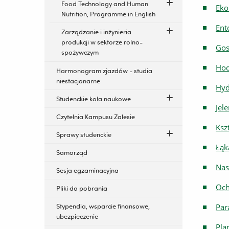
Food Technology and Human
Eko
Nutrition, Programme in English
Ent
Zarządzanie i inżynieria
produkcji w sektorze rolno-
Gos
spożywczym
Hod
Harmonogram zjazdów - studia
niestacjonarne
Hyd
Studenckie koła naukowe
Jel
Czytelnia Kampusu Zalesie
Ksz
Sprawy studenckie
Łąk
Samorząd
Nas
Sesja egzaminacyjna
Och
Pliki do pobrania
Stypendia, wsparcie finansowe,
Par
ubezpieczenie
Pla