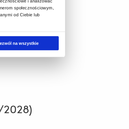
ołecznościowe i analizować
artnerom społecznościowym,
anymi od Ciebie lub
ezwól na wszystkie
7/2028)