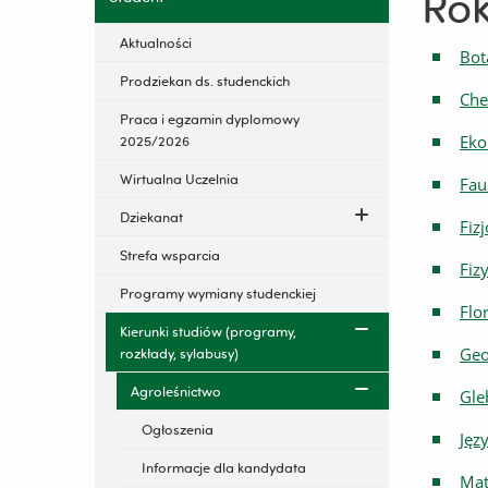
Rok
Aktualności
Bot
Prodziekan ds. studenckich
Che
Praca i egzamin dyplomowy
Eko
2025/2026
Wirtualna Uczelnia
Fau
Dziekanat
Fizj
Strefa wsparcia
Fiz
Programy wymiany studenckiej
Flo
Kierunki studiów (programy,
Geo
rozkłady, sylabusy)
Agroleśnictwo
Gle
Ogłoszenia
Jęz
Informacje dla kandydata
Mat