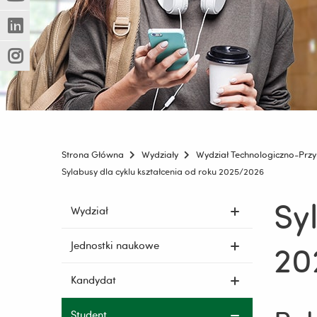
(Nowe
(Link
innej
okno)
do
strony)
(Nowe
(Link
innej
okno)
do
strony)
(Nowe
(Link
innej
okno)
do
strony)
innej
strony)
Strona Główna
Wydziały
Wydział Technologiczno-Przy
Sylabusy dla cyklu kształcenia od roku 2025/2026
Sy
Pomiń
Wydział
nawigację
i
20
Jednostki naukowe
przejdź
do
Kandydat
treści
Student