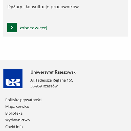
Dyżury i konsultacje pracowników
zobacz więcej
Uniwersytet Rzeszowski
Al. Tadeusza Rejtana 16C
35-959 Rzeszów
Pomiń
Polityka prywatności
nawigację
Mapa serwisu
i
Biblioteka
przejdź
Wydawnictwo
do
Covid info