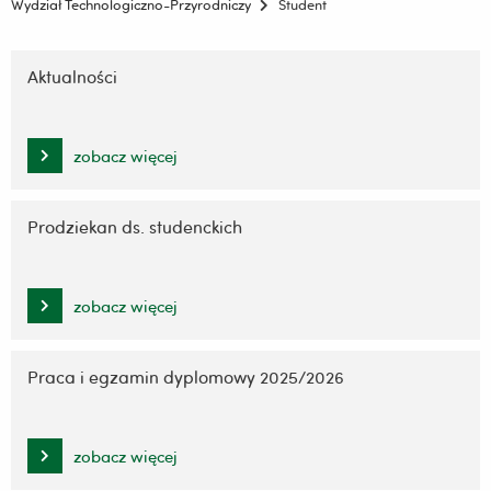
Wydział Technologiczno-Przyrodniczy
Student
Pomiń
nawigację
Aktualności
i
przejdź
do
zobacz więcej
treści
Prodziekan ds. studenckich
zobacz więcej
Praca i egzamin dyplomowy 2025/2026
zobacz więcej