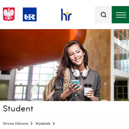
Słowa
kluczowe
Menu - górna belka
Student
Strona Główna
Wydziały