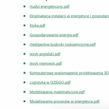
Audyt energetyczny.pdf
Eksploatacja instalacji w energetyce i gospoda
Etyka.pdf
Gospodarowanie energią.pdf
Inteligentne budynki niskoemisyjne.pdf
Język angielski.pdf
Język niemiecki.pdf
Komputerowe wspomaganie projektowania 3D
Logistyka w OZEiGO.pdf
Modelowanie matematyczne.pdf
Modelowanie procesów w energetyce.pdf