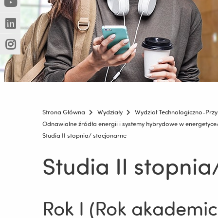
(Nowe
(Link
innej
okno)
do
strony)
(Nowe
(Link
innej
okno)
do
strony)
(Nowe
(Link
innej
okno)
do
strony)
innej
strony)
Strona Główna
Wydziały
Wydział Technologiczno-Przy
Odnawialne źródła energii i systemy hybrydowe w energetyc
Studia II stopnia/ stacjonarne
Studia II stopnia
Rok I (Rok akademic