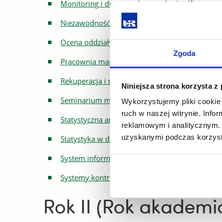
Monitoring i diagnostyka urządzeń.pdf
Niezawodność i bezpieczenstwo systemów.pdf
Ocena oddziaływania OZEiGO na środowisko.p
Zgoda
Pracownia magisterska.pdf
Rekuperacja i magazynowanie energii.pdf
Niniejsza strona korzysta z
Seminarium mgr.pdf
Wykorzystujemy pliki cookie 
ruch w naszej witrynie. Inf
Statystyczna analiza danych.pdf
reklamowym i analitycznym. 
uzyskanymi podczas korzysta
Statystyka w doświadczalnictwie.pdf
System informacji geograficznej (GIS) w zarzą
Systemy kontrolno-pomiarowe.pdf
Rok II (Rok akademi