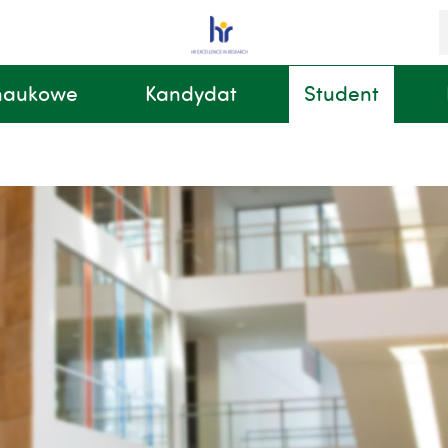
S
i
k
 naukowe
Kandydat
Student