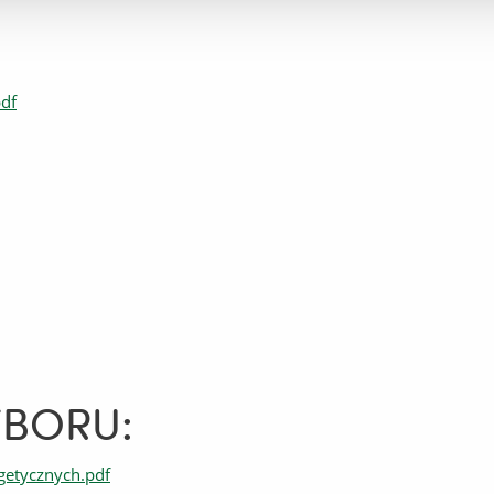
pdf
YBORU:
getycznych.pdf