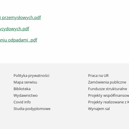
i przemysłowych.pdf
tycydowych.pdf
aniu odpadami .pdf
Pomiń
Polityka prywatności
Praca na UR
nawigację
Mapa serwisu
Zamówienia publiczne
i
Biblioteka
Fundusze strukturalne
przejdź
Wydawnictwo
Projekty współfinansow
do
Covid info
Projekty realizowane z
treści
Studia podyplomowe
Wynajem sal