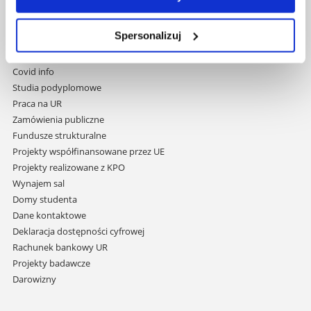
Pomiń
Polityka prywatności
nawigację
Mapa serwisu
Spersonalizuj
i
Biblioteka
przejdź
Wydawnictwo
do
Covid info
treści
Studia podyplomowe
Praca na UR
Zamówienia publiczne
Fundusze strukturalne
Projekty współfinansowane przez UE
Projekty realizowane z KPO
Wynajem sal
Domy studenta
Dane kontaktowe
Deklaracja dostępności cyfrowej
Rachunek bankowy UR
Projekty badawcze
Darowizny