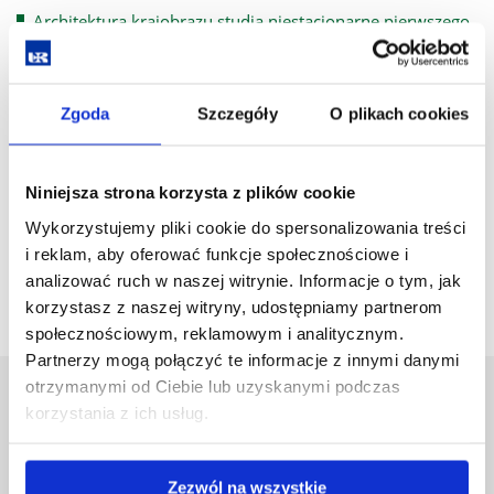
Architektura krajobrazu studia niestacjonarne pierwszego
stopnia rozpoczynające się od roku akademickiego 2022-
2023
Zgoda
Szczegóły
O plikach cookies
Architektura krajobrazu studia stacjonarne drugiego
stopnia rozpoczynające się od roku akademickiego 2022-
2023
Niniejsza strona korzysta z plików cookie
Architektura krajobrazu studia niestacjonarne drugiego
Wykorzystujemy pliki cookie do spersonalizowania treści
stopnia rozpoczynające się od roku akademickiego 2022-
i reklam, aby oferować funkcje społecznościowe i
2023
analizować ruch w naszej witrynie. Informacje o tym, jak
korzystasz z naszej witryny, udostępniamy partnerom
społecznościowym, reklamowym i analitycznym.
Partnerzy mogą połączyć te informacje z innymi danymi
otrzymanymi od Ciebie lub uzyskanymi podczas
Uniwersytet Rzeszowski
korzystania z ich usług.
Al. Tadeusza Rejtana 16C
35-959 Rzeszów
Zezwól na wszystkie