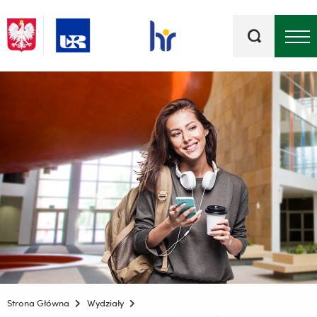
Słowa
kluczowe
Menu - górna belka
Strona Główna
Wydziały