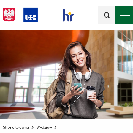
Słowa
kluczowe
Menu - górna belka
Strona Główna
Wydziały