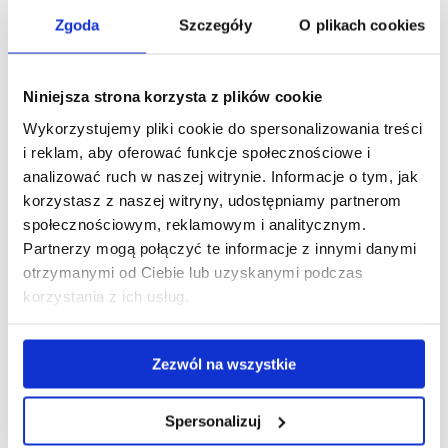
Zgoda
Szczegóły
O plikach cookies
Kierunek Informatyka środowiskowa
Zapraszamy także na nasz profil na
Facebooku!
Niniejsza strona korzysta z plików cookie
#OchronaŚrodowiska
#ekologia
#przyroda
#powietrze
Wykorzystujemy pliki cookie do spersonalizowania treści
#woda
#krajobraz
#Bieszczady
#przyszłość
i reklam, aby oferować funkcje społecznościowe i
analizować ruch w naszej witrynie. Informacje o tym, jak
korzystasz z naszej witryny, udostępniamy partnerom
społecznościowym, reklamowym i analitycznym.
Partnerzy mogą połączyć te informacje z innymi danymi
otrzymanymi od Ciebie lub uzyskanymi podczas
korzystania z ich usług.
Zezwól na wszystkie
Spersonalizuj