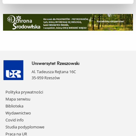
Uniwersytet Rzeszowski
Al. Tadeusza Rejtana 16C
35-959 Rzeszów
Pomiń
Polityka prywatności
nawigację
Mapa serwisu
i
Biblioteka
przejdź
Wydawnictwo
do
Covid info
treści
Studia podyplomowe
Praca na UR