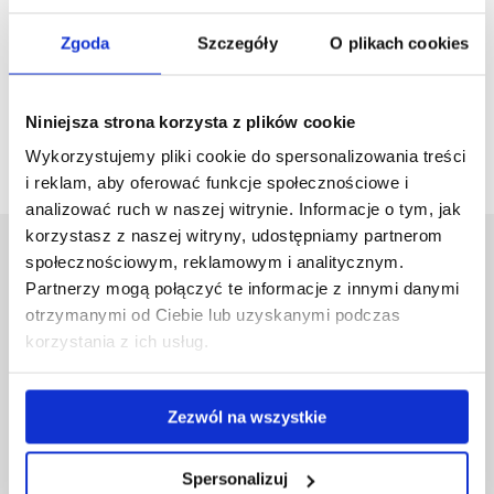
podmokłych
Zgoda
Szczegóły
O plikach cookies
zobacz więcej
Niniejsza strona korzysta z plików cookie
Wykorzystujemy pliki cookie do spersonalizowania treści
i reklam, aby oferować funkcje społecznościowe i
analizować ruch w naszej witrynie. Informacje o tym, jak
korzystasz z naszej witryny, udostępniamy partnerom
Uniwersytet Rzeszowski
społecznościowym, reklamowym i analitycznym.
Partnerzy mogą połączyć te informacje z innymi danymi
Al. Tadeusza Rejtana 16C
35-959 Rzeszów
otrzymanymi od Ciebie lub uzyskanymi podczas
korzystania z ich usług.
Pomiń
Polityka prywatności
nawigację
Mapa serwisu
i
Biblioteka
Zezwól na wszystkie
przejdź
Wydawnictwo
do
Covid info
Spersonalizuj
treści
Studia podyplomowe