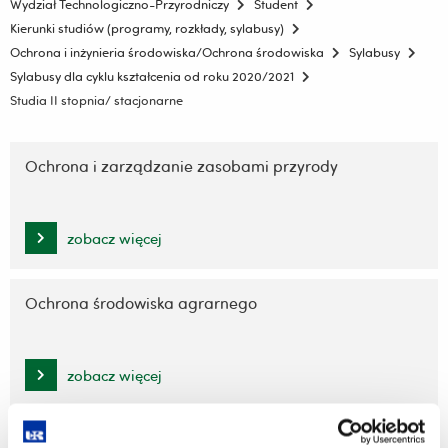
Wydział Technologiczno-Przyrodniczy
Student
Kierunki studiów (programy, rozkłady, sylabusy)
Ochrona i inżynieria środowiska/Ochrona środowiska
Sylabusy
Sylabusy dla cyklu kształcenia od roku 2020/2021
Studia II stopnia/ stacjonarne
Pomiń
nawigację
Ochrona i zarządzanie zasobami przyrody
i
przejdź
do
zobacz więcej
treści
Ochrona środowiska agrarnego
zobacz więcej
Ochrona wód powierzchniowych i terenów