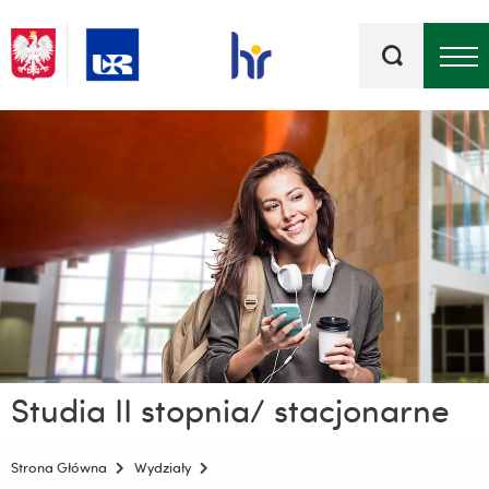
Słowa
kluczowe
Menu - górna belka
Studia II stopnia/ stacjonarne
Strona Główna
Wydziały