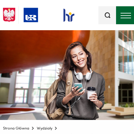
Słowa
kluczowe
Menu - górna belka
Strona Główna
Wydziały