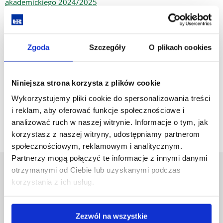
akademickiego 2024/2025
Bezpieczeństwo i certyfikacja żywności studia stacjonarne
pierwszego stopnia,
specjalność: Bezpieczeństwo i certyfikacja
żywności ekologicznej i regionalnej rozpoczynające się od
Zgoda
Szczegóły
O plikach cookies
roku akademickiego 2024/2025
Bezpieczeństwo i certyfikacja żywności studia stacjonarne
Niniejsza strona korzysta z plików cookie
pierwszego stopnia,
specjalność: Bezpieczeństwo i certyfikacja
Wykorzystujemy pliki cookie do spersonalizowania treści
żywności pochodzenia zwierzęcego rozpoczynające się od
i reklam, aby oferować funkcje społecznościowe i
roku akademickiego 2024/2025
analizować ruch w naszej witrynie. Informacje o tym, jak
korzystasz z naszej witryny, udostępniamy partnerom
społecznościowym, reklamowym i analitycznym.
Partnerzy mogą połączyć te informacje z innymi danymi
otrzymanymi od Ciebie lub uzyskanymi podczas
Uniwersytet Rzeszowski
korzystania z ich usług.
Al. Tadeusza Rejtana 16C
35-959 Rzeszów
Zezwól na wszystkie
Pomiń
Polityka prywatności