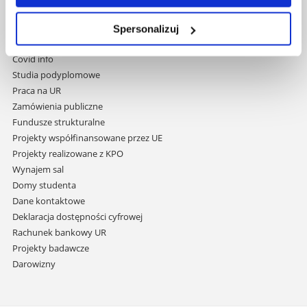
nawigację
Mapa serwisu
i
Biblioteka
Spersonalizuj
przejdź
Wydawnictwo
do
Covid info
treści
Studia podyplomowe
Praca na UR
Zamówienia publiczne
Fundusze strukturalne
Projekty współfinansowane przez UE
Projekty realizowane z KPO
Wynajem sal
Domy studenta
Dane kontaktowe
Deklaracja dostępności cyfrowej
Rachunek bankowy UR
Projekty badawcze
Darowizny