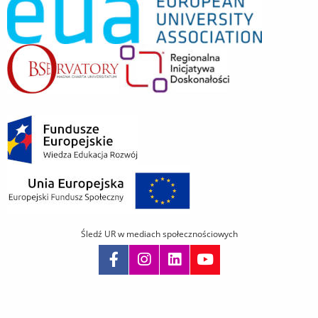
Śledź UR w mediach społecznościowych
Pomiń
nawigację