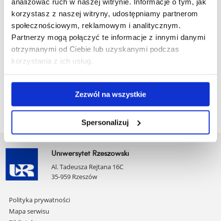
analizować ruch w naszej witrynie. Informacje o tym, jak
zobacz więcej
korzystasz z naszej witryny, udostępniamy partnerom
społecznościowym, reklamowym i analitycznym.
Partnerzy mogą połączyć te informacje z innymi danymi
Sylabusy dla cyklu kształcenia od roku 2025/2026
otrzymanymi od Ciebie lub uzyskanymi podczas
korzystania z ich usług.
zobacz więcej
Zezwól na wszystkie
Spersonalizuj
Uniwersytet Rzeszowski
Al. Tadeusza Rejtana 16C
35-959 Rzeszów
Pomiń
Polityka prywatności
nawigację
Mapa serwisu
i