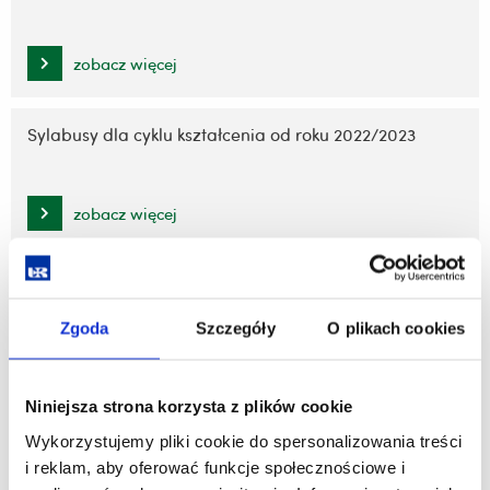
zobacz więcej
Sylabusy dla cyklu kształcenia od roku 2022/2023
zobacz więcej
Sylabusy dla cyklu kształcenia od roku 2023/2024
Zgoda
Szczegóły
O plikach cookies
zobacz więcej
Niniejsza strona korzysta z plików cookie
Sylabusy dla cyklu kształcenia od roku 2024/2025
Wykorzystujemy pliki cookie do spersonalizowania treści
i reklam, aby oferować funkcje społecznościowe i