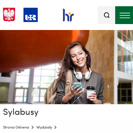
Słowa
kluczowe
Menu - górna belka
Sylabusy
Strona Główna
Wydziały