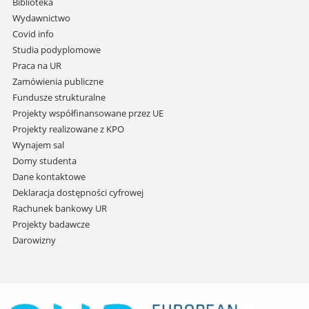
Biblioteka
przejdź
Wydawnictwo
do
Covid info
treści
Studia podyplomowe
Praca na UR
Zamówienia publiczne
Fundusze strukturalne
Projekty współfinansowane przez UE
Projekty realizowane z KPO
Wynajem sal
Domy studenta
Dane kontaktowe
Deklaracja dostępności cyfrowej
Rachunek bankowy UR
Projekty badawcze
Darowizny